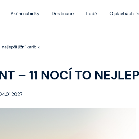
Akční nabídky
Destinace
Lodě
O plavbách
Zážitky z plaveb
Užitečné informa
ejlepší jižní karibik
Často kladené ot
Tipy na nejlepší 
T – 11 NOCÍ TO NEJLEPŠ
04.01.2027