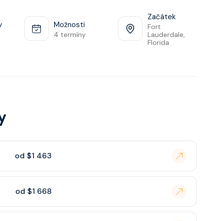
Začátek
y
Možnosti
Fort
4 termíny
Lauderdale,
Florida
y
od $1 463
od $1 668