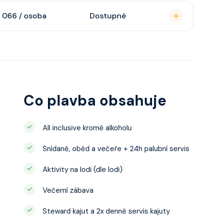
o s výhledem dle
soukromou koupelnu
 066 / osoba
Dostupné
interaktivní TV,
 výhledem, velikost
ce ložnicí podle
u, šatnu,
o, telefon, noční
juty a balkonu se liší
Co plavba obsahuje
All inclusive kromě alkoholu
Snídaně, oběd a večeře + 24h palubní servis
Aktivity na lodi (dle lodi)
Večerní zábava
Steward kajut a 2x denně servis kajuty