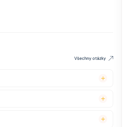
Všechny otázky
remium balíček), základní Wi-Fi.
é cestovatele, ale děti jsou vítány. K dispozici je