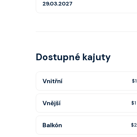
29.03.2027
Dostupné kajuty
Vnitřní
$1
Vnitřní kajuta poskytuje pohovku, fén, soukr
Vnější
$1
sprchou, šatnu, nastavitelnou klimatizaci, inte
telefon, noční stolky, trezor.
Vnější kajuta s oknem poskytuje pohovku, fé
Balkón
$2
koupelnu se sprchou, šatnu, nastavitelnou klim