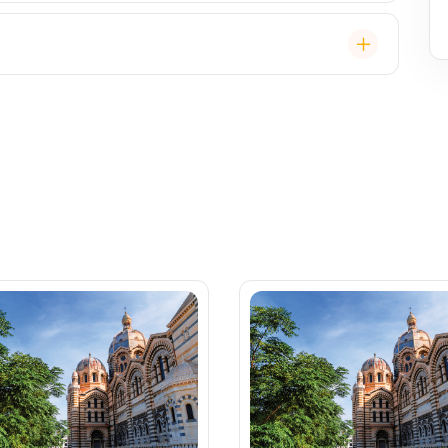
ual, někdy "Evening Chic" – doporučeno, ale není nutný
, burger bar – vše v ceně. Speciality (např. sushi,