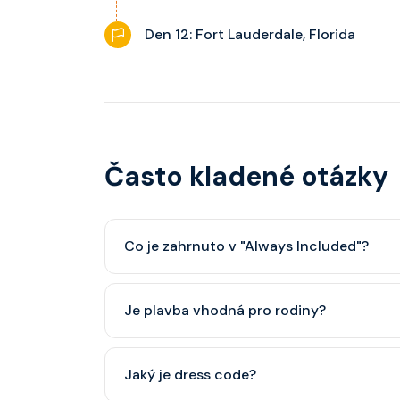
Den 12: Fort Lauderdale, Florida
Často kladené otázky
Co je zahrnuto v "Always Included"?
Classic nápojový balíček (možný upgrade na P
Je plavba vhodná pro rodiny?
Celebrity Cruises je zaměřena spíše na dospěl
Jaký je dress code?
dětský klub (od 3 let).