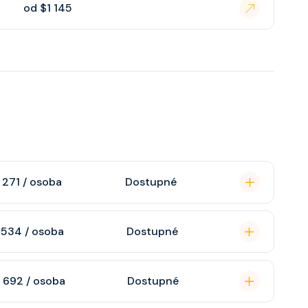
od $1 145
 271 / osoba
Dostupné
omou koupelnu se
 534 / osoba
Dostupné
raktivní TV, rádio,
n, soukromou
 692 / osoba
Dostupné
atizaci, interaktivní