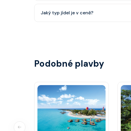
Přes den pohodlné oblečení. Večer smart cas
Jaký typ jídel je v ceně?
smoking.
Hlavní restaurace, rautová restaurace, kavárna
steakhouse) za příplatek.
Podobné plavby