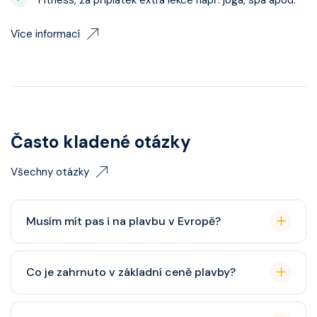
Více informací
Často kladené otázky
Všechny otázky
Musím mít pas i na plavbu v Evropě?
Pas je vždy lepší, ale občanský průkaz pro plavby po
Co je zahrnuto v základní ceně plavby?
Evropě stačí. Doporučuje se platnost minimálně 6
měsíců po skončení plavby.
Ubytování, hlavní restaurace, rautová restaurace,