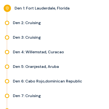
noční stolky, trezor a balkon s
Den 1: Fort Lauderdale, Florida
výhledem, velikost kajuty a balkonu
se liší dle kategorie kajuty.
Den 2: Cruising
Den 3: Cruising
Den 4: Willemstad, Curacao
Den 5: Oranjestad, Aruba
Den 6: Cabo Rojo,dominican Republic
Den 7: Cruising