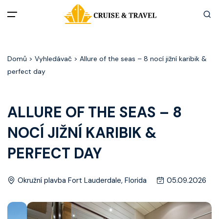
Menu
Domů
> Vyhledávač > Allure of the seas – 8 nocí jižní karibik &
Akční nabídky
perfect day
Destinace
ALLURE OF THE SEAS – 8
Zážitky z plaveb
NOCÍ JIŽNÍ KARIBIK &
Užitečné informace
PERFECT DAY
Často kladené otázky
Okružní plavba Fort Lauderdale, Florida
05.09.2026
Články