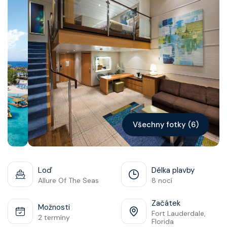
Kontakt
Vyhledat plavbu
Všechny fotky (6)
Loď
Délka plavby
Allure Of The Seas
8 nocí
Začátek
Možnosti
Fort Lauderdale,
2 termíny
Florida