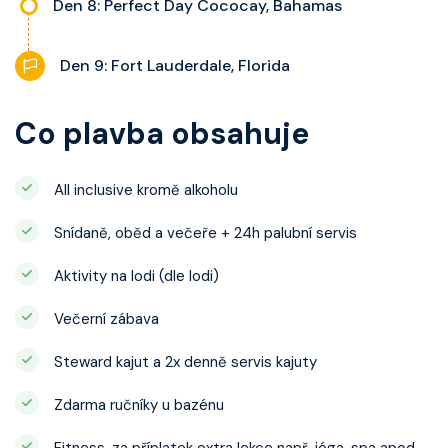
Den 8: Perfect Day Cococay, Bahamas
Den 9: Fort Lauderdale, Florida
Co plavba obsahuje
All inclusive kromě alkoholu
Snídaně, oběd a večeře + 24h palubní servis
Aktivity na lodi (dle lodi)
Večerní zábava
Steward kajut a 2x denně servis kajuty
Zdarma ručníky u bazénu
Fitness, za příplatek extra lekce např. jóga, spa apod.