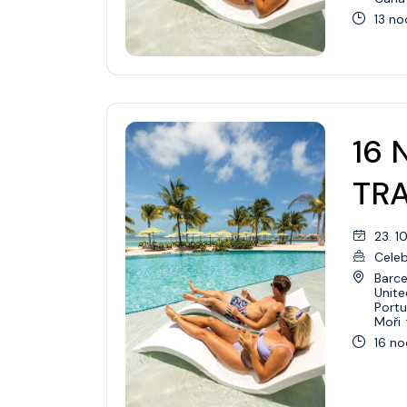
13 no
16 
TR
23. 1
Celeb
Barce
Unit
Portu
Moři
16 no