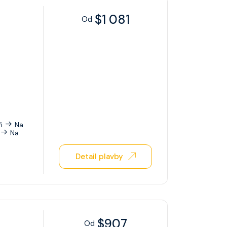
$1 081
Od
i
Na
Na
Detail plavby
$907
Od