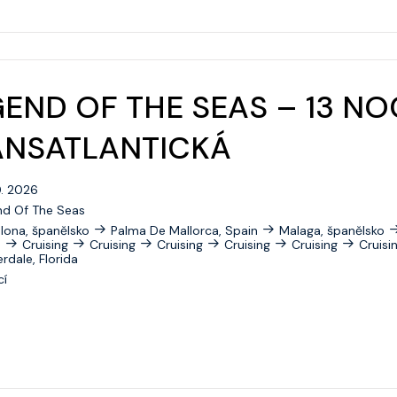
Celebrity Beyond
Celebrity Boundless
END OF THE SEAS – 13 NO
Celebrity Compass
ANSATLANTICKÁ
Celebrity Constellation
Celebrity Eclipse
0. 2026
Celebrity Edge
nd Of The Seas
lona, španělsko
Palma De Mallorca, Spain
Malaga, španělsko
Celebrity Equinox
n
Cruising
Cruising
Cruising
Cruising
Cruising
Cruisi
rdale, Florida
Celebrity Flora
cí
Celebrity Infinity
Celebrity Millennium
Celebrity Reflection