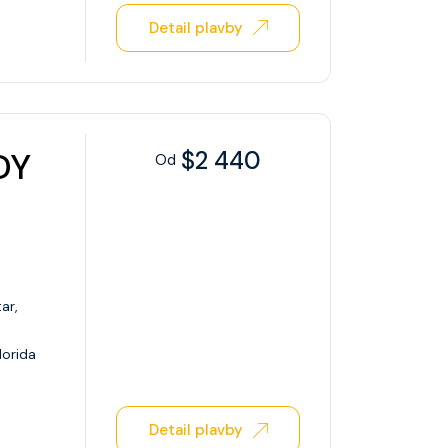
Detail plavby
DY
$2 440
Od
ar,
lorida
Detail plavby