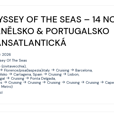
Celebrity Roamer
SSEY OF THE SEAS – 14 N
Celebrity Seeker
Celebrity Silhouette
ANĚLSKO & PORTUGALSKO
Celebrity Solstice
ANSATLANTICKÁ
Celebrity Summit
0. 2026
Celebrity Wanderer
sey Of The Seas
(civitavecchia),
Celebrity Xcel
Florence/pisa(laspezia)italy
Cruising
Barcelona,
ělsko
Cartagena, Spain
Cruising
Lisbon,
Celebrity Xpedition
gal
Cruising
Ponta Delgada,
es
Cruising
Cruising
Cruising
Cruising
Cruising
Cape 
y Metro)
Celebrity Xperience
cí
Celebrity Xploration