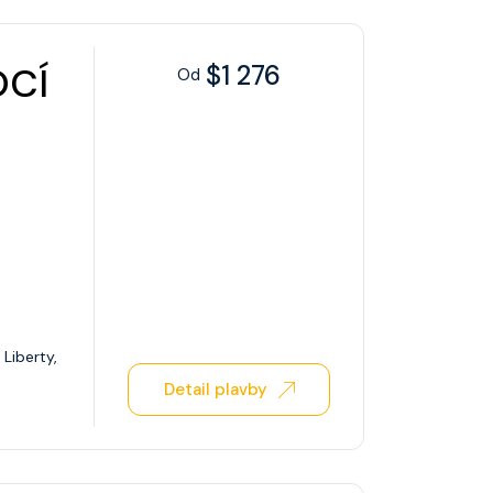
OCÍ
$1 276
Od
Liberty,
Detail plavby