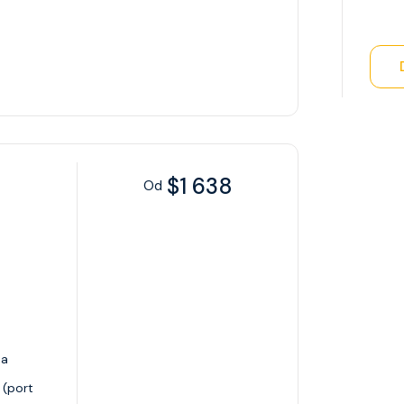
$1 638
Od
Na
 (port