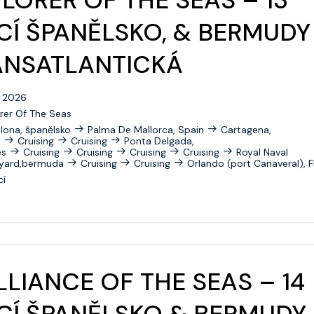
CÍ ŠPANĚLSKO, & BERMUDY
ANSATLANTICKÁ
0. 2026
rer Of The Seas
lona, španělsko
Palma De Mallorca, Spain
Cartagena,
n
Cruising
Cruising
Ponta Delgada,
es
Cruising
Cruising
Cruising
Cruising
Royal Naval
yard,bermuda
Cruising
Cruising
Orlando (port Canaveral), F
cí
LLIANCE OF THE SEAS – 14
CÍ ŠPANĚLSKO & BERMUDY