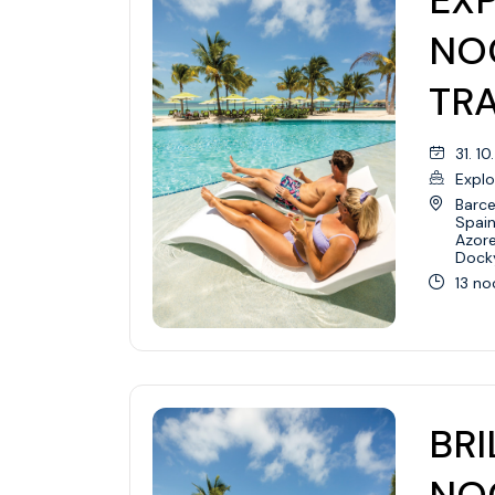
NO
TR
31. 1
Explo
Barce
Spai
Azor
Dock
13 no
BRI
NO