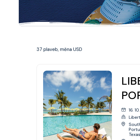
Aljaška
Kanada/Nová Anglie
Austrálie/Nový Zéland
37 plaveb, měna USD
Bahamy
Bermudy
LIB
Karibik
PO
Evropa
Asie
16. 1
Liber
Galapágy
Sout
Portu
Havaj
Texa