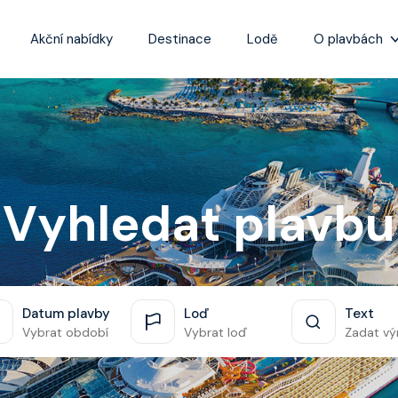
Akční nabídky
Destinace
Lodě
O plavbách
Zážitky z plaveb
Užitečné informa
Často kladené ot
Tipy na nejlepší 
Vyhledat plavbu
Datum plavby
Loď
Text
Vybrat období
Vybrat loď
Zadat vý