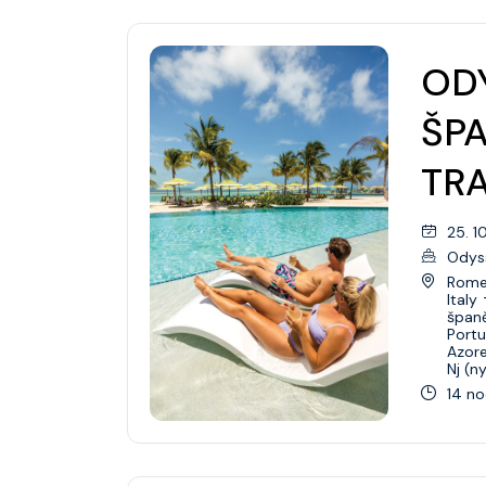
ODY
ŠP
TR
25. 1
Odys
Rome 
Italy
špan
Portu
Azor
Nj (n
14 no