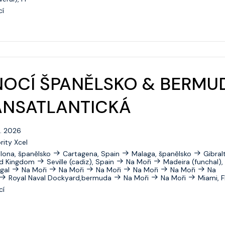
Radiance Of The Seas
cí
Rhapsody Of The Seas
Serenade Of The Seas
Spectrum Of The Seas
NOCÍ ŠPANĚLSKO & BERMU
Star Of The Seas
ANSATLANTICKÁ
Symphony Of The Seas
Utopia Of The Seas
0. 2026
Vision Of The Seas
rity Xcel
lona, španělsko
Cartagena, Spain
Malaga, španělsko
Gibralt
Voyager Of The Seas
ed Kingdom
Seville (cadiz), Spain
Na Moři
Madeira (funchal),
gal
Na Moři
Na Moři
Na Moři
Na Moři
Na Moři
Na
Royal Naval Dockyard,bermuda
Na Moři
Na Moři
Miami, F
Wonder Of The Seas
cí
Celebrity Apex
Celebrity Ascent