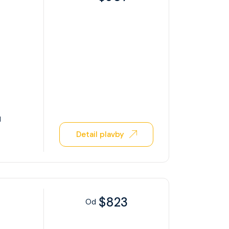
l
Detail plavby
$823
Od