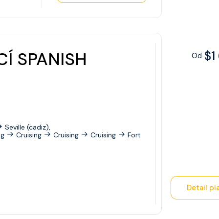
CÍ SPANISH
$1
Od
Seville (cadiz),
ng
Cruising
Cruising
Cruising
Fort
Detail pl