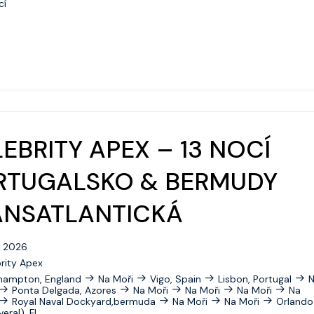
cí
Icon Of The Seas
Independence Of The Seas
Jewel Of The Seas
Legend Of The Seas
Liberty Of The Seas
EBRITY APEX – 13 NOCÍ
Mariner Of The Seas
RTUGALSKO & BERMUDY
Navigator Of The Seas
Oasis Of The Seas
ANSATLANTICKÁ
Odyssey Of The Seas
0. 2026
Ovation Of The Seas
rity Apex
hampton, England
Na Moři
Vigo, Spain
Lisbon, Portugal
Quantum Of The Seas
Ponta Delgada, Azores
Na Moři
Na Moři
Na Moři
Na
Royal Naval Dockyard,bermuda
Na Moři
Na Moři
Orlando
eral), Fl