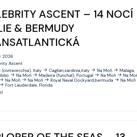
EBRITY ASCENT – 14 NOCÍ
LIE & BERMUDY
ANSATLANTICKÁ
0. 2026
rity Ascent
(civitavecchia), Italy
Cagliari,sardinia,italy
Na Moři
Malaga,
ělsko
Na Moři
Madeira (funchal), Portugal
Na Moři
Na Moř
Na Moři
Na Moři
Royal Naval Dockyard,bermuda
Na Moři
Fort Lauderdale, Florida
cí
LORER OF THE SEAS – 13