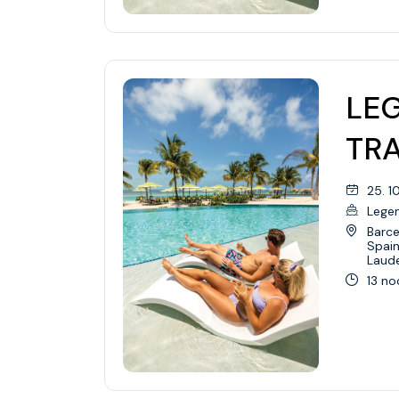
LEG
TR
25. 1
Lege
Barce
Spai
Laude
13 no