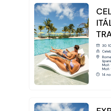
CEL
ITÁ
TR
30. 1
Celeb
Rome 
špan
Moři
Moři
14 no
EXP