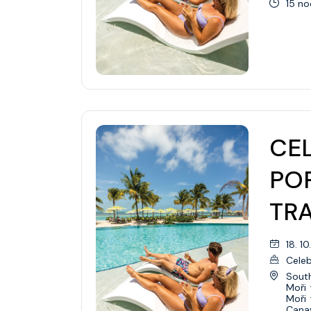
15 no
Přemístění Lodí
Mexiko
Pacifický Severozápad
Jižní Amerika
Jižní Pacifik
CEL
Transatlantic
PO
Panamský průplav
Transpacific
TR
18. 1
Celeb
Sout
Moři
Moři
Canav