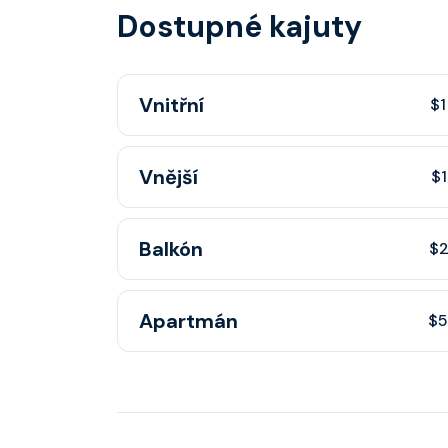
Dostupné kajuty
Vnitřní
$1
Cenově nejdostupnější kajuta bez okna — ideá
Vnější
$1
cestovatele. V ceně plavby je plné stravován
restauracích, zábava i přístup ke všem zážit
Kajuta s oknem nebo lodním okénkem a výhl
Balkón
$2
ceně plavby je plné stravování v hlavních res
přístup ke všem zážitkům na palubě.
Kajuta s vlastním soukromým balkonem a vý
Apartmán
$5
ceně plavby je plné stravování v hlavních res
přístup ke všem zážitkům na palubě.
Prostorné apartmá s prémiovými službami a e
V ceně plavby je plné stravování v hlavních r
přístup ke všem zážitkům na palubě.