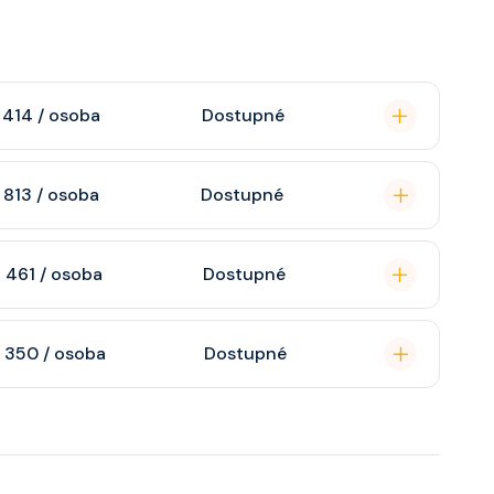
 414 / osoba
Dostupné
lní pro aktivní
 813 / osoba
Dostupné
í v hlavních
kům na palubě.
edem na oceán. V
 461 / osoba
Dostupné
tauracích, zábava i
hledem na moře. V
 350 / osoba
Dostupné
tauracích, zábava i
xkluzivními vstupy.
estauracích, zábava i