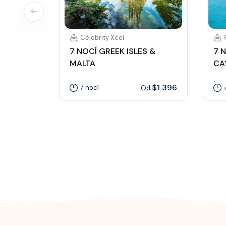
Celebrity Xcel
7 NOCÍ GREEK ISLES &
7 
MALTA
CA
$1 396
7 nocí
Od