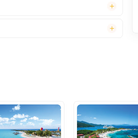
ual, někdy "Evening Chic" – doporučeno, ale není nutný
, burger bar – vše v ceně. Speciality (např. sushi,