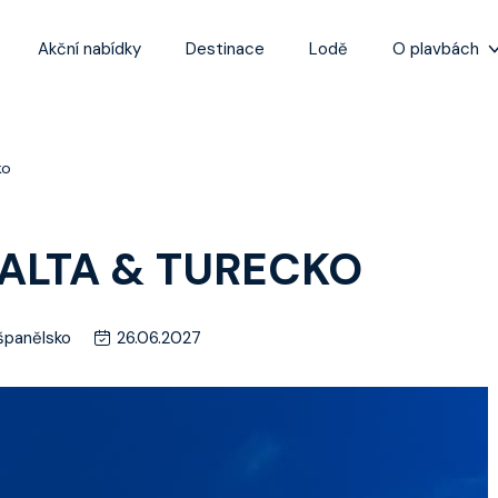
Akční nabídky
Destinace
Lodě
O plavbách
Zážitky z plaveb
Užitečné informa
ko
Často kladené ot
Tipy na nejlepší 
MALTA & TURECKO
 španělsko
26.06.2027