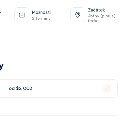
Začátek
y
Možnosti
Atény (piraus),
2 termíny
řecko
y
od $2 002