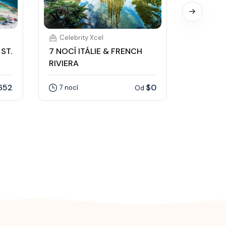
Celebrity Xcel
Celebri
ST.
7 NOCÍ ITÁLIE & FRENCH
7 NOCÍ 
RIVIERA
KITTS
652
$0
7 nocí
7 nocí
Od