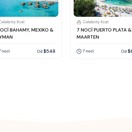
Celebrity Xcel
Celebrity Xcel
NOCÍ BAHAMY, MEXIKO &
7 NOCÍ PUERTO PLATA & 
YMAN
MAARTEN
$548
$
7 nocí
7 nocí
Od
Od