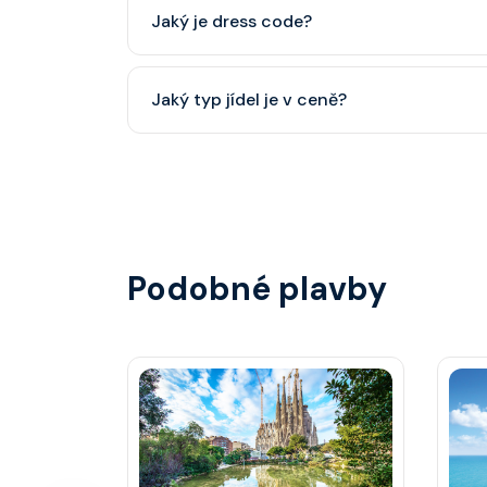
Jaký je dress code?
dětský klub (od 3 let).
Přes den pohodlné oblečení. Večer smart cas
Jaký typ jídel je v ceně?
smoking.
Hlavní restaurace, rautová restaurace, kavárna
steakhouse) za příplatek.
Podobné plavby