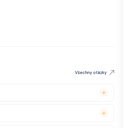
Všechny otázky
remium balíček), základní Wi-Fi.
é cestovatele, ale děti jsou vítány. K dispozici je