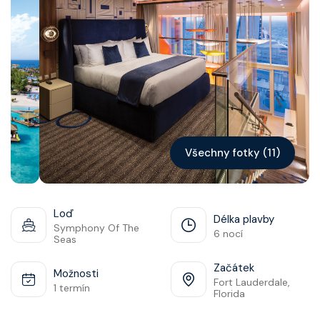
Kontakt
Vyhledat plavbu
Všechny fotky (11)
Loď
Délka plavby
Symphony Of The
6 nocí
Seas
Začátek
Možnosti
Fort Lauderdale,
1 termín
Florida