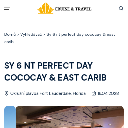
Menu
Domů
> Vyhledávač > Sy 6 nt perfect day cococay & east
Akční nabídky
carib
Destinace
SY 6 NT PERFECT DAY
Zážitky z plaveb
COCOCAY & EAST CARIB
Užitečné informace
Okružní plavba Fort Lauderdale, Florida
16.04.2028
Často kladené otázky
Články