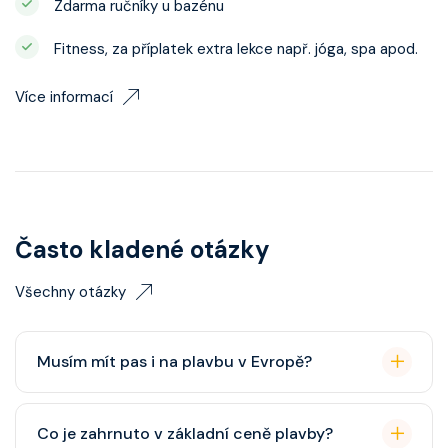
Zdarma ručníky u bazénu
Fitness, za příplatek extra lekce např. jóga, spa apod.
Více informací
Často kladené otázky
Všechny otázky
Musím mít pas i na plavbu v Evropě?
Pas je vždy lepší, ale občanský průkaz pro plavby po
Co je zahrnuto v základní ceně plavby?
Evropě stačí. Doporučuje se platnost minimálně 6