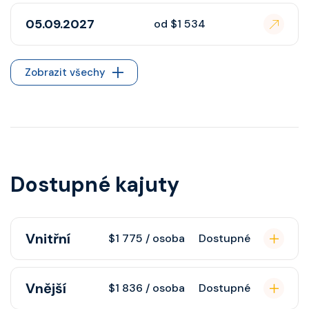
05.09.2027
od $1 534
Zobrazit všechy
Dostupné kajuty
Vnitřní
$1 775 / osoba
Dostupné
Vnitřní kajuta poskytuje pohovku,
Vnější
$1 836 / osoba
Dostupné
fén, soukromou koupelnu se