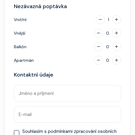
identifikace při opuštění lodi a návrat zpět),
Nezávazná poptávka
napojenou na vaši kreditní kartu nebo přes složenou
hotovostní zálohu.
Vnitřní
1
Vnější
0
Balkón
0
Apartmán
0
Kontaktní údaje
Souhlasím s
podmínkami zpracování osobních