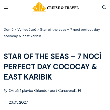
Menu
Domů
> Vyhledávač > Star of the seas – 7 nocí perfect day
Akční nabídky
cococay & east karibik
Destinace
STAR OF THE SEAS – 7 NOCÍ
Zážitky z plaveb
PERFECT DAY COCOCAY &
Užitečné informace
EAST KARIBIK
Často kladené otázky
Okružní plavba Orlando (port Canaveral), Fl
Články
23.05.2027