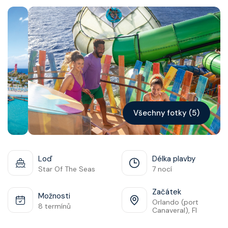
Kontakt
Vyhledat plavbu
Všechny fotky (5)
Loď
Délka plavby
Star Of The Seas
7 nocí
Začátek
Možnosti
Orlando (port
8 termínů
Canaveral), Fl