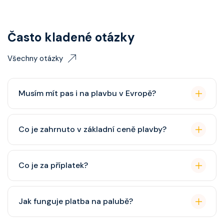
Často kladené otázky
Všechny otázky
Musím mít pas i na plavbu v Evropě?
Pas je vždy lepší, ale občanský průkaz pro plavby po
Co je zahrnuto v základní ceně plavby?
Evropě stačí. Doporučuje se platnost minimálně 6
měsíců po skončení plavby.
Ubytování, hlavní restaurace, rautová restaurace,
Co je za příplatek?
zábava, show, bazény, vířivky, fitness, základní nápoje
(voda, čaj, káva, limonády apod.).
Alkoholické a balené nápoje, specializované
Jak funguje platba na palubě?
restaurace, Wi-Fi, výlety, spa služby, spropitné a
některé aktivity.