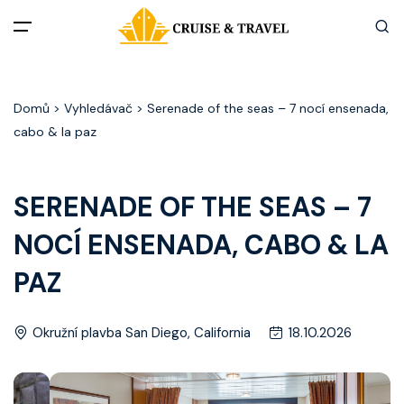
Menu
Domů
> Vyhledávač > Serenade of the seas – 7 nocí ensenada,
Akční nabídky
cabo & la paz
Destinace
SERENADE OF THE SEAS – 7
Zážitky z plaveb
NOCÍ ENSENADA, CABO & LA
Užitečné informace
PAZ
Často kladené otázky
Okružní plavba San Diego, California
18.10.2026
Články