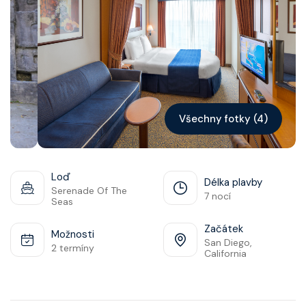
Kontakt
Vyhledat plavbu
Všechny fotky (4)
Loď
Délka plavby
Serenade Of The
7 nocí
Seas
Začátek
Možnosti
San Diego,
2 termíny
California