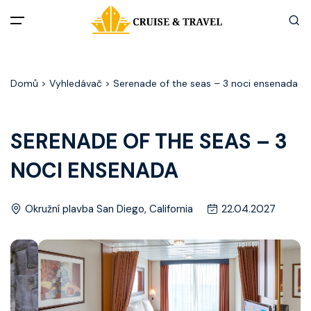
Menu
Domů
> Vyhledávač > Serenade of the seas – 3 noci ensenada
Akční nabídky
Destinace
SERENADE OF THE SEAS – 3
NOCI ENSENADA
Zážitky z plaveb
Užitečné informace
Okružní plavba San Diego, California
22.04.2027
Často kladené otázky
Články