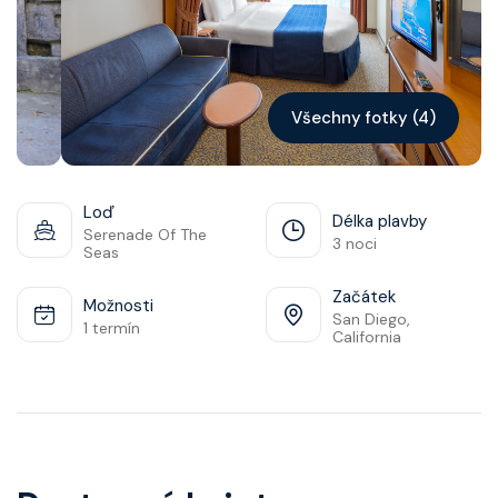
Kontakt
Vyhledat plavbu
Všechny fotky (4)
Loď
Délka plavby
Serenade Of The
3 noci
Seas
Začátek
Možnosti
San Diego,
1 termín
California