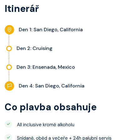
a balkonu se liší dle kategorie
Itinerář
nastavitelnou klimatizaci,
kajuty.
interaktivní TV, rádio, telefon,
noční stolky, trezor a balkon s
Den 1: San Diego, California
výhledem, velikost kajuty a balkonu
se liší dle kategorie kajuty.
Den 2: Cruising
Den 3: Ensenada, Mexico
Den 4: San Diego, California
Co plavba obsahuje
All inclusive kromě alkoholu
Snídaně, oběd a večeře + 24h palubní servis