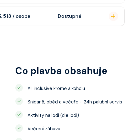
soukromou koupelnu
2 513 / osoba
Dostupné
interaktivní TV,
 výhledem, velikost
ce ložnicí podle
u, šatnu,
o, telefon, noční
juty a balkonu se liší
Co plavba obsahuje
All inclusive kromě alkoholu
Snídaně, oběd a večeře + 24h palubní servis
Aktivity na lodi (dle lodi)
Večerní zábava