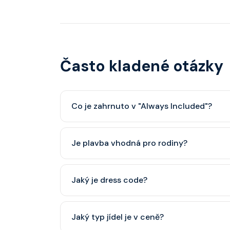
Často kladené otázky
Co je zahrnuto v "Always Included"?
Classic nápojový balíček (možný upgrade na P
Je plavba vhodná pro rodiny?
Celebrity Cruises je zaměřena spíše na dospěl
Jaký je dress code?
dětský klub (od 3 let).
Přes den pohodlné oblečení. Večer smart cas
Jaký typ jídel je v ceně?
smoking.