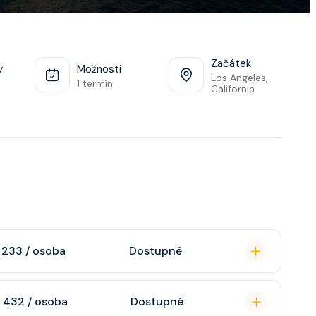
Začátek
y
Možnosti
Los Angeles,
1 termín
California
 233 / osoba
Dostupné
omou koupelnu se
 432 / osoba
Dostupné
raktivní TV, rádio,