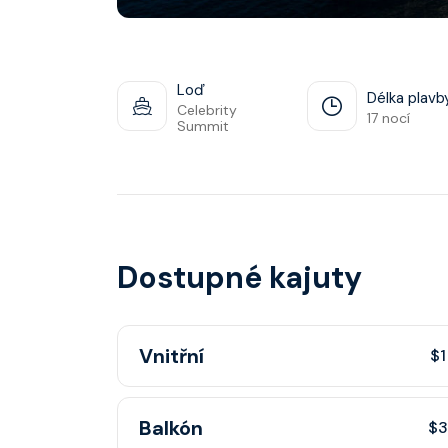
Loď
Délka plavb
Celebrity
17 nocí
Summit
Dostupné kajuty
Vnitřní
$1
Vnitřní kajuta poskytuje pohovku, fén, soukr
Balkón
$3
sprchou, šatnu, nastavitelnou klimatizaci, inte