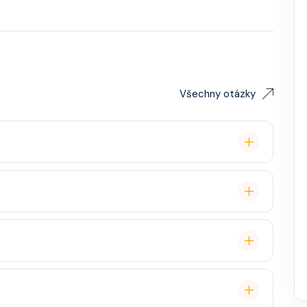
Všechny otázky
remium balíček), základní Wi-Fi.
é cestovatele, ale děti jsou vítány. K dispozici je
ual, někdy "Evening Chic" – doporučeno, ale není nutný