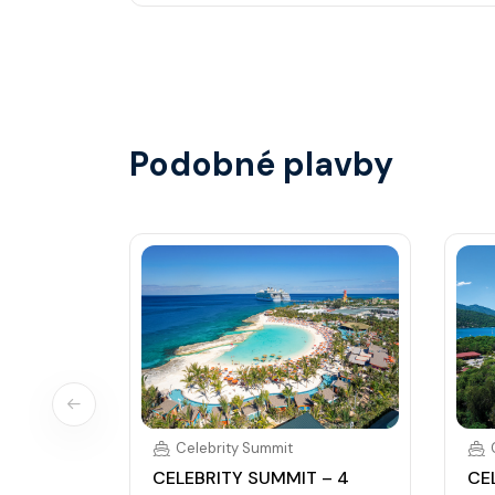
Hlavní restaurace, rautová restaurace, kavárna
steakhouse) za příplatek.
Podobné plavby
Celebrity Summit
CELEBRITY SUMMIT – 4
CE