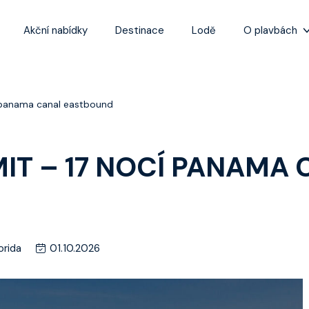
Akční nabídky
Destinace
Lodě
O plavbách
Zážitky z plaveb
Užitečné informa
í panama canal eastbound
Často kladené ot
Tipy na nejlepší 
IT – 17 NOCÍ PANAMA
orida
01.10.2026