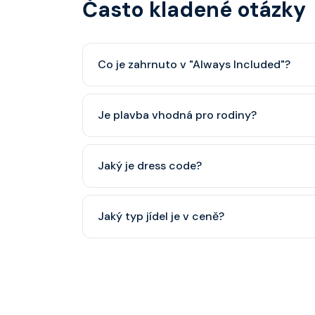
Často kladené otázky
Co je zahrnuto v "Always Included"?
Classic nápojový balíček (možný upgrade na P
Je plavba vhodná pro rodiny?
Celebrity Cruises je zaměřena spíše na dospěl
Jaký je dress code?
dětský klub (od 3 let).
Přes den pohodlné oblečení. Večer smart cas
Jaký typ jídel je v ceně?
smoking.
Hlavní restaurace, rautová restaurace, kavárna
steakhouse) za příplatek.