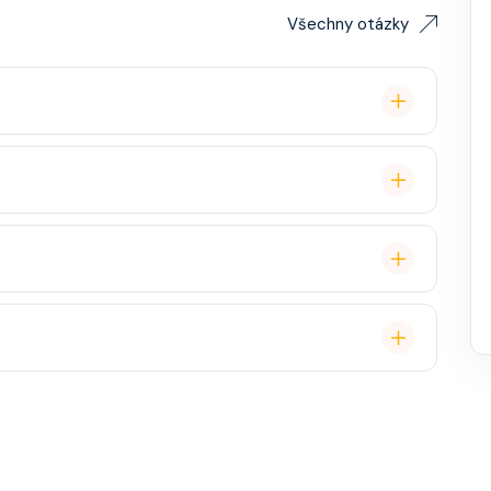
Všechny otázky
remium balíček), základní Wi-Fi.
é cestovatele, ale děti jsou vítány. K dispozici je
ual, někdy "Evening Chic" – doporučeno, ale není nutný
, burger bar – vše v ceně. Speciality (např. sushi,