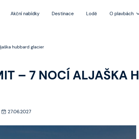
Akční nabídky
Destinace
Lodě
O plavbách
Zážitky z plaveb
Užitečné informa
jaška hubbard glacier
Často kladené ot
Tipy na nejlepší 
IT – 7 NOCÍ ALJAŠKA
27.06.2027