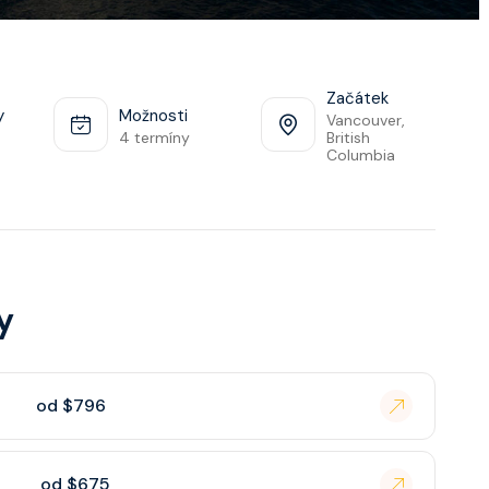
Začátek
y
Možnosti
Vancouver,
4 termíny
British
Columbia
y
od $796
od $675