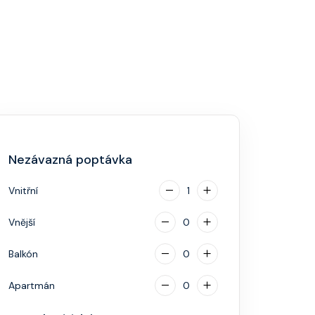
Nezávazná poptávka
Vnitřní
1
Vnější
0
Balkón
0
Apartmán
0