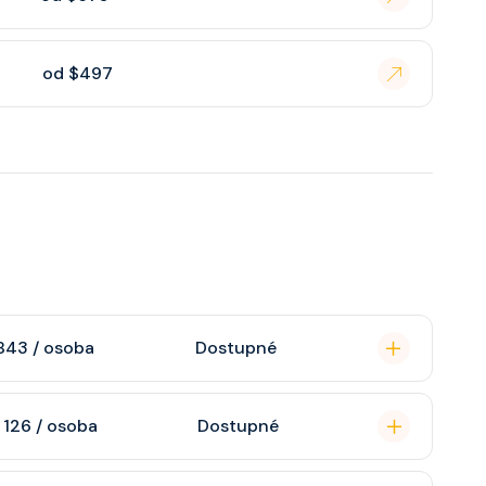
od $497
843 / osoba
Dostupné
omou koupelnu se
 126 / osoba
Dostupné
raktivní TV, rádio,