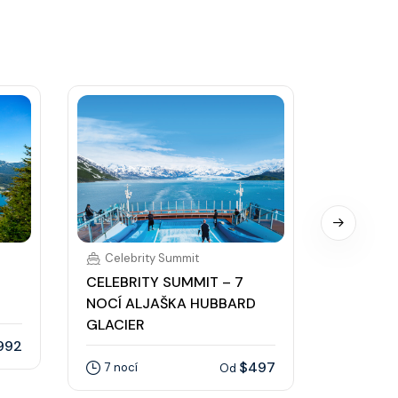
Celebrity Summit
Celebr
CELEBRITY SUMMIT – 7
CELEBRI
NOCÍ ALJAŠKA HUBBARD
NOCÍ A
GLACIER
GLACIER
992
$497
7 nocí
7 nocí
Od