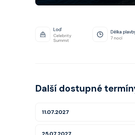
Loď
Délka plavb
Celebrity
7 nocí
Summit
Další dostupné termín
11.07.2027
25.07.2027