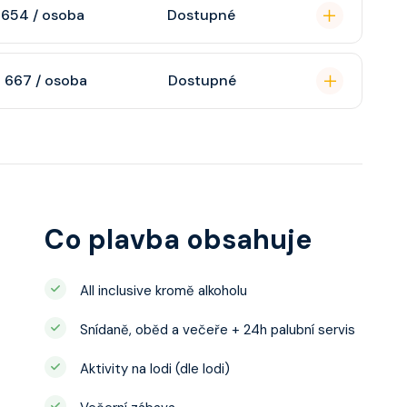
n, soukromou
 654 / osoba
Dostupné
atizaci, interaktivní
o s výhledem dle
soukromou koupelnu
 667 / osoba
Dostupné
interaktivní TV,
 výhledem, velikost
ce ložnicí podle
u, šatnu,
o, telefon, noční
juty a balkonu se liší
Co plavba obsahuje
All inclusive kromě alkoholu
Snídaně, oběd a večeře + 24h palubní servis
Aktivity na lodi (dle lodi)