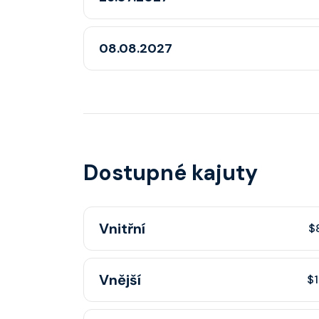
08.08.2027
Dostupné kajuty
Vnitřní
$
Vnitřní kajuta poskytuje pohovku, fén, soukr
Vnější
$1
sprchou, šatnu, nastavitelnou klimatizaci, inte
telefon, noční stolky, trezor.