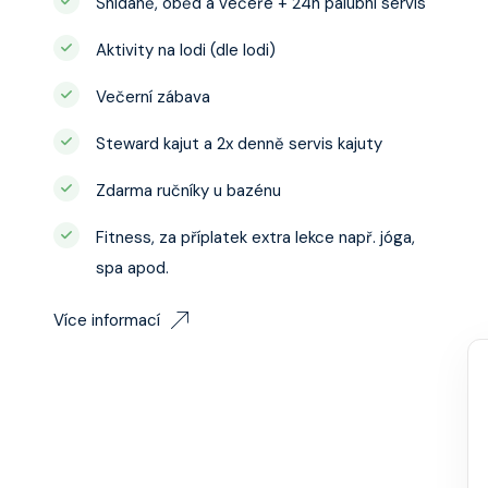
Snídaně, oběd a večeře + 24h palubní servis
Aktivity na lodi (dle lodi)
Večerní zábava
Steward kajut a 2x denně servis kajuty
Zdarma ručníky u bazénu
Fitness, za příplatek extra lekce např. jóga,
spa apod.
Více informací