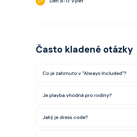
Den 8-11: Výlet
Často kladené otázky
Co je zahrnuto v "Always Included"?
Classic nápojový balíček (možný upgrade na P
Je plavba vhodná pro rodiny?
Celebrity Cruises je zaměřena spíše na dospěl
Jaký je dress code?
dětský klub (od 3 let).
Přes den pohodlné oblečení. Večer smart cas