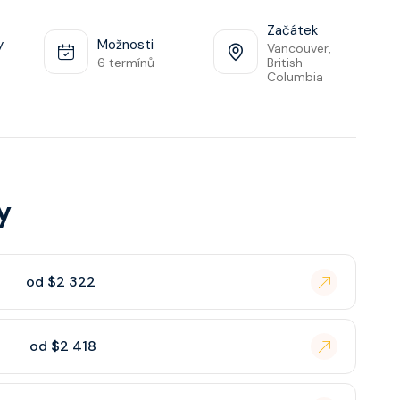
Začátek
y
Možnosti
Vancouver,
6 termínů
British
Columbia
y
od $2 322
od $2 418