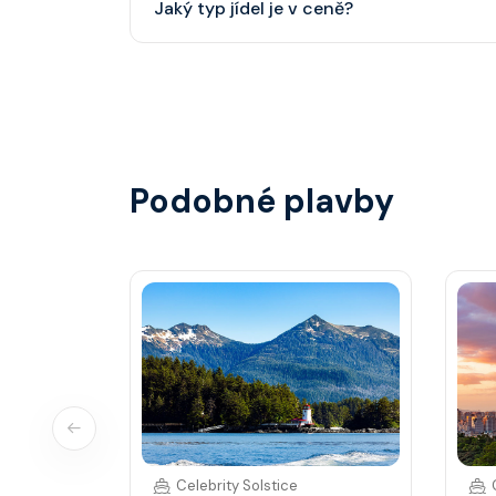
Jaký typ jídel je v ceně?
smoking.
Hlavní restaurace, rautová restaurace, kavárna
steakhouse) za příplatek.
Podobné plavby
Celebrity Solstice