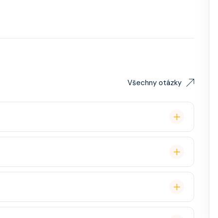
Všechny otázky
remium balíček), základní Wi-Fi.
é cestovatele, ale děti jsou vítány. K dispozici je
ual, někdy "Evening Chic" – doporučeno, ale není nutný