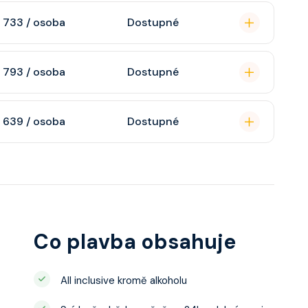
omou koupelnu se
 733 / osoba
Dostupné
raktivní TV, rádio,
soukromou koupelnu
 793 / osoba
Dostupné
interaktivní TV,
 výhledem, velikost
n, soukromou
 639 / osoba
Dostupné
atizaci, interaktivní
o s výhledem dle
ce ložnicí podle
u, šatnu,
o, telefon, noční
juty a balkonu se liší
Co plavba obsahuje
All inclusive kromě alkoholu