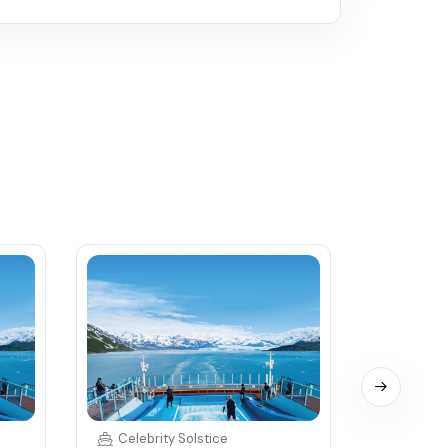
Celebrity Solstice
Celebri