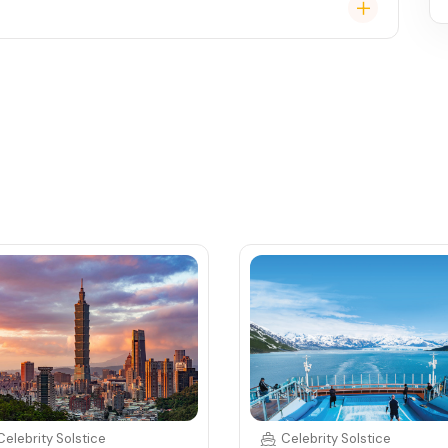
, burger bar – vše v ceně. Speciality (např. sushi,
Celebrity Solstice
Celebrity Solstice