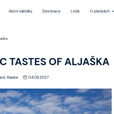
Akční nabídky
Destinace
Lodě
O plavbách
Zážitky z plaveb
Užitečné informa
jaška
Často kladené ot
Tipy na nejlepší 
C TASTES OF ALJAŠKA
rd, Alaska
04.06.2027