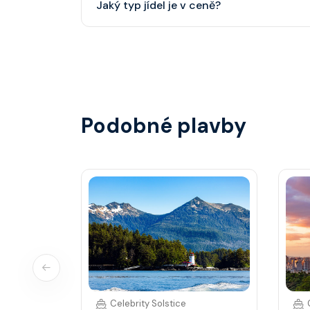
Jaký typ jídel je v ceně?
smoking.
Hlavní restaurace, rautová restaurace, kavárna
steakhouse) za příplatek.
Podobné plavby
Celebrity Solstice