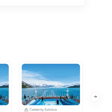
Celebrity Solstice
Celebri