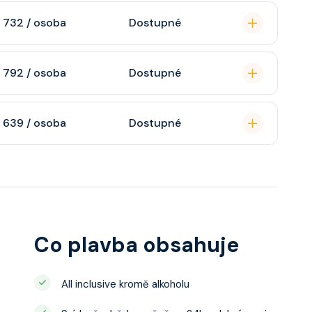
omou koupelnu se
 732 / osoba
Dostupné
raktivní TV, rádio,
soukromou koupelnu
 792 / osoba
Dostupné
interaktivní TV,
 výhledem, velikost
n, soukromou
 639 / osoba
Dostupné
atizaci, interaktivní
o s výhledem dle
ce ložnicí podle
u, šatnu,
o, telefon, noční
juty a balkonu se liší
Co plavba obsahuje
All inclusive kromě alkoholu