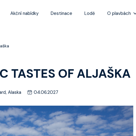
Akční nabídky
Destinace
Lodě
O plavbách
Zážitky z plaveb
Užitečné informa
jaška
Často kladené ot
Tipy na nejlepší 
C TASTES OF ALJAŠKA
rd, Alaska
04.06.2027