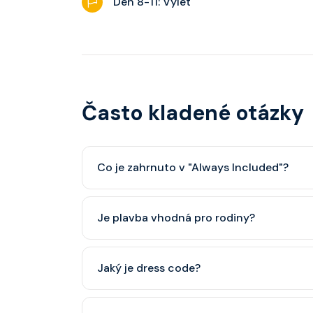
Den 8-11: Výlet
Často kladené otázky
Co je zahrnuto v "Always Included"?
Classic nápojový balíček (možný upgrade na P
Je plavba vhodná pro rodiny?
Celebrity Cruises je zaměřena spíše na dospěl
Jaký je dress code?
dětský klub (od 3 let).
Přes den pohodlné oblečení. Večer smart cas