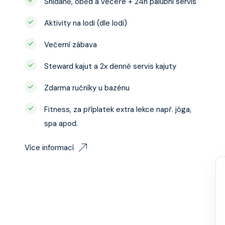
Snídaně, oběd a večeře + 24h palubní servis
Aktivity na lodi (dle lodi)
Večerní zábava
Steward kajut a 2x denně servis kajuty
Zdarma ručníky u bazénu
Fitness, za příplatek extra lekce např. jóga,
spa apod.
Více informací