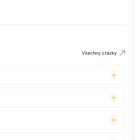
Všechny otázky
remium balíček), základní Wi-Fi.
é cestovatele, ale děti jsou vítány. K dispozici je
ual, někdy "Evening Chic" – doporučeno, ale není nutný