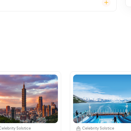
, burger bar – vše v ceně. Speciality (např. sushi,
Celebrity Solstice
Celebrity Solstice