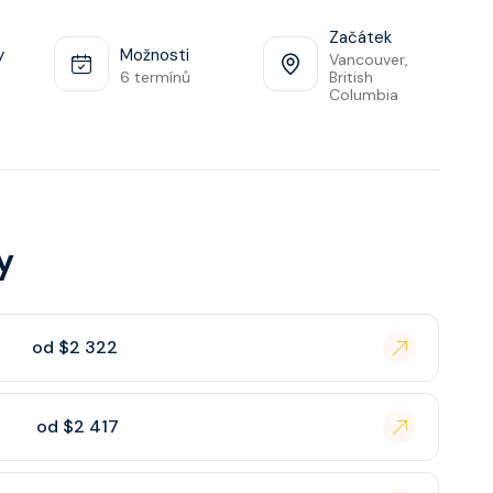
Začátek
y
Možnosti
Vancouver,
6 termínů
British
Columbia
y
od $2 322
od $2 417