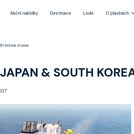
Akční nabídky
Destinace
Lodě
O plavbách
Zážitky z plaveb
Užitečné informa
th korea cruise
Často kladené ot
Tipy na nejlepší 
F JAPAN & SOUTH KORE
2027