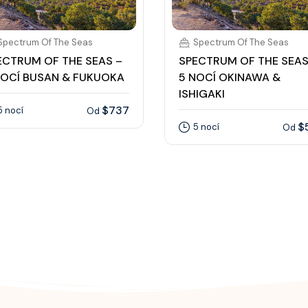
Spectrum Of The Seas
Spectrum Of The Seas
ECTRUM OF THE SEAS –
SPECTRUM OF THE SEAS
NOCÍ BUSAN & FUKUOKA
5 NOCÍ OKINAWA &
ISHIGAKI
$737
5 nocí
Od
$
5 nocí
Od