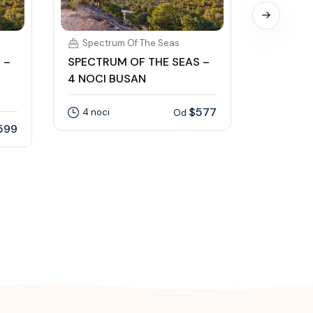
Spectrum Of The Seas
Spectr
 –
SPECTRUM OF THE SEAS –
SPECTRU
4 NOCI BUSAN
8 NOCÍ 
OVERNI
$577
4 noci
Od
599
8 nocí