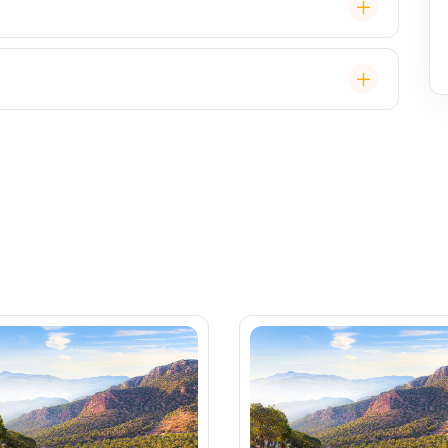
staurace, Wi-Fi, výlety, spa služby, spropitné a
 (karta určená pro platby na lodi, vstup do kajuty,
, napojenou na vaši kreditní kartu nebo přes složenou