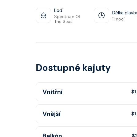
Loď
Délka plavb
Spectrum Of
11 nocí
The Seas
Dostupné kajuty
Vnitřní
$1
Vnitřní kajuta poskytuje pohovku, fén, soukr
Vnější
$1
sprchou, šatnu, nastavitelnou klimatizaci, inte
telefon, noční stolky, trezor.
Vnější kajuta s oknem poskytuje pohovku, fé
Balkón
$2