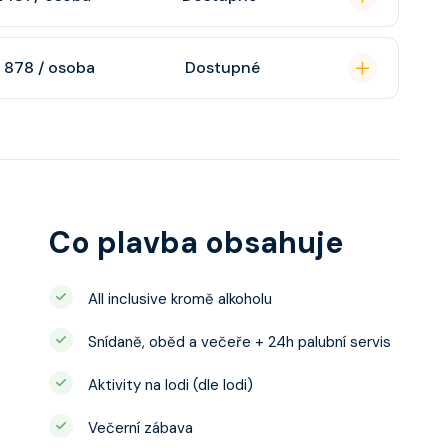
atizaci, interaktivní
o s výhledem dle
soukromou koupelnu
 878 / osoba
Dostupné
interaktivní TV,
 výhledem, velikost
ce ložnicí podle
u, šatnu,
o, telefon, noční
juty a balkonu se liší
Co plavba obsahuje
All inclusive kromě alkoholu
Snídaně, oběd a večeře + 24h palubní servis
Aktivity na lodi (dle lodi)
Večerní zábava