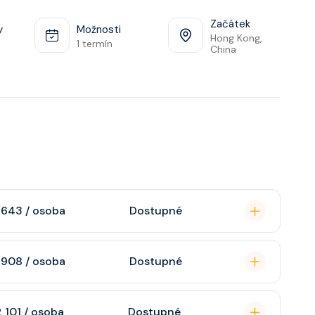
Začátek
y
Možnosti
Hong Kong,
1 termín
China
 643 / osoba
Dostupné
omou koupelnu se
 908 / osoba
Dostupné
raktivní TV, rádio,
n, soukromou
 101 / osoba
Dostupné