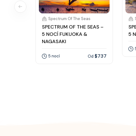
Spectrum Of The Seas
SPECTRUM OF THE SEAS –
SP
5 NOCÍ FUKUOKA &
5 
NAGASAKI
$737
5 nocí
Od