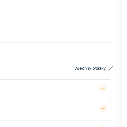
Všechny otázky
lavby po Evropě stačí. Doporučuje se platnost
ce, zábava, show, bazény, vířivky, fitness, základní