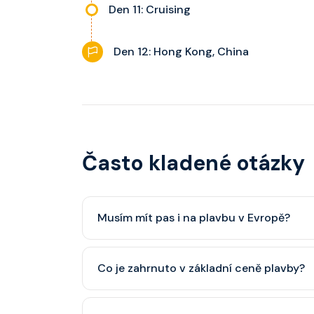
Den 11: Cruising
Den 12: Hong Kong, China
Často kladené otázky
Musím mít pas i na plavbu v Evropě?
Pas je vždy lepší, ale občanský průkaz pro p
Co je zahrnuto v základní ceně plavby?
minimálně 6 měsíců po skončení plavby.
Ubytování, hlavní restaurace, rautová restaura