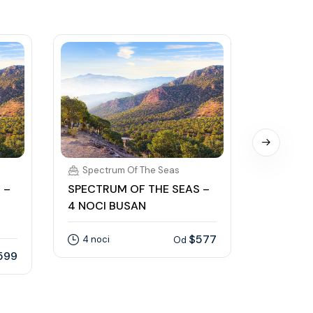
Spectrum Of The Seas
Spectr
 –
SPECTRUM OF THE SEAS –
SPECTRU
4 NOCI BUSAN
8 NOCÍ 
OVERNI
$577
4 noci
Od
599
8 nocí