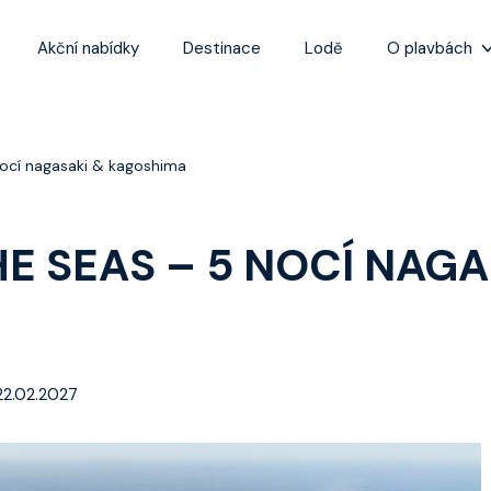
Akční nabídky
Destinace
Lodě
O plavbách
Zážitky z plaveb
Užitečné informa
ocí nagasaki & kagoshima
Často kladené ot
Tipy na nejlepší 
E SEAS – 5 NOCÍ NAGA
22.02.2027