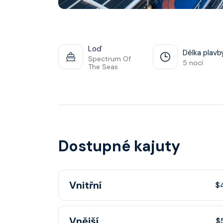
Loď
Délka plavb
Spectrum Of
5 nocí
The Seas
Dostupné kajuty
Vnitřní
$
Vnitřní kajuta poskytuje pohovku, fén, soukr
Vnější
$