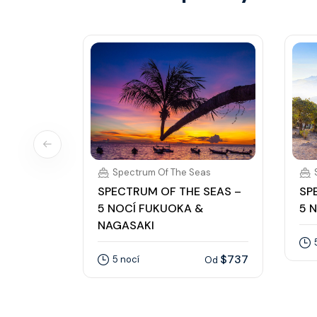
Spectrum Of The Seas
SPECTRUM OF THE SEAS –
SP
5 NOCÍ FUKUOKA &
5 
NAGASAKI
$737
5 nocí
Od