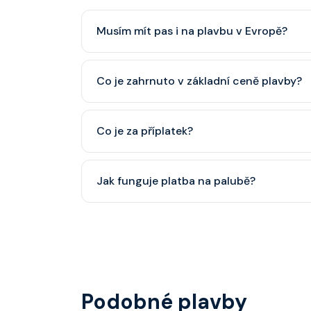
Musím mít pas i na plavbu v Evropě?
Pas je vždy lepší, ale občanský průkaz pro p
Co je zahrnuto v základní ceně plavby?
minimálně 6 měsíců po skončení plavby.
Ubytování, hlavní restaurace, rautová restaura
Co je za příplatek?
nápoje (voda, čaj, káva, limonády apod.).
Alkoholické a balené nápoje, specializované re
Jak funguje platba na palubě?
některé aktivity.
Vše probíhá bezhotovostně přes SeaPass kartu
identifikace při opuštění lodi a návrat zpět)
hotovostní zálohu.
Podobné plavby