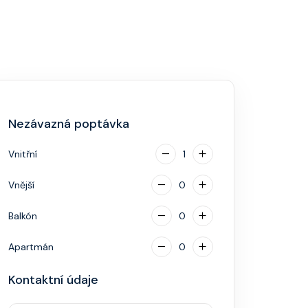
Nezávazná poptávka
Vnitřní
1
Vnější
0
Balkón
0
Apartmán
0
Kontaktní údaje