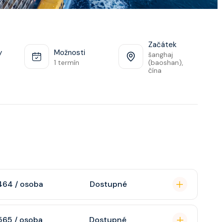
Začátek
y
Možnosti
šanghaj
1 termín
(baoshan),
čína
464 / osoba
Dostupné
omou koupelnu se
565 / osoba
Dostupné