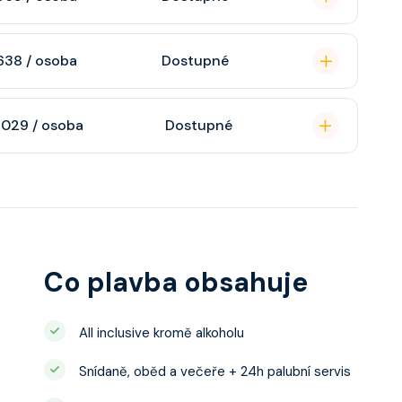
raktivní TV, rádio,
n, soukromou
638 / osoba
Dostupné
atizaci, interaktivní
o s výhledem dle
soukromou koupelnu
 029 / osoba
Dostupné
interaktivní TV,
 výhledem, velikost
ce ložnicí podle
u, šatnu,
o, telefon, noční
juty a balkonu se liší
Co plavba obsahuje
All inclusive kromě alkoholu
Snídaně, oběd a večeře + 24h palubní servis