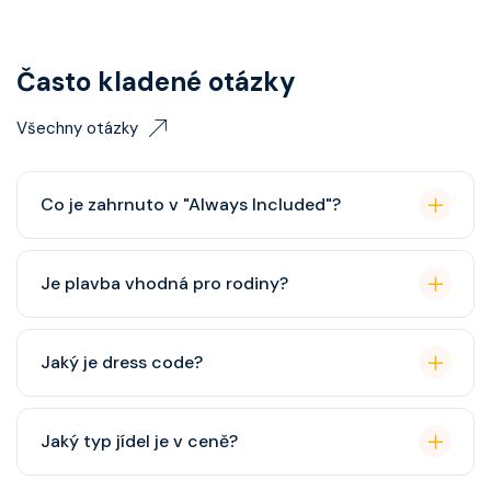
Často kladené otázky
Všechny otázky
Co je zahrnuto v "Always Included"?
Classic nápojový balíček (možný upgrade na Premium
Je plavba vhodná pro rodiny?
balíček), základní Wi-Fi.
Celebrity Cruises je zaměřena spíše na dospělé
Jaký je dress code?
cestovatele, ale děti jsou vítány. K dispozici je dětský
klub (od 3 let).
Přes den pohodlné oblečení. Večer smart casual,
Jaký typ jídel je v ceně?
někdy "Evening Chic" – doporučeno, ale není nutný
smoking.