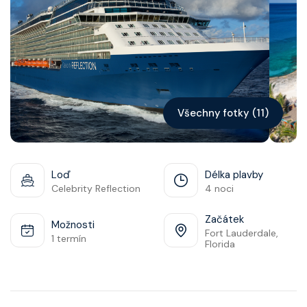
Kontakt
Vyhledat plavbu
Všechny fotky (11)
Loď
Délka plavby
Celebrity Reflection
4 noci
Začátek
Možnosti
Fort Lauderdale,
1 termín
Florida