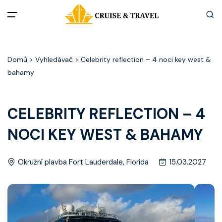
Menu
Domů
> Vyhledávač > Celebrity reflection – 4 noci key west &
Akční nabídky
bahamy
Destinace
CELEBRITY REFLECTION – 4
Zážitky z plaveb
NOCI KEY WEST & BAHAMY
Užitečné informace
Okružní plavba Fort Lauderdale, Florida
15.03.2027
Často kladené otázky
Články