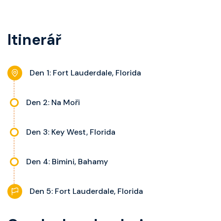
telefon, noční stolky, trezor a
kategorie, fén, soukromou
balkon s výhledem, velikost kajuty
koupelnu se sprchou, šatnu,
a balkonu se liší dle kategorie
Itinerář
nastavitelnou klimatizaci,
kajuty.
interaktivní TV, rádio, telefon,
noční stolky, trezor a balkon s
Den 1: Fort Lauderdale, Florida
výhledem, velikost kajuty a balkonu
se liší dle kategorie kajuty.
Den 2: Na Moři
Den 3: Key West, Florida
Den 4: Bimini, Bahamy
Den 5: Fort Lauderdale, Florida