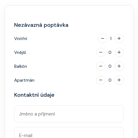
Hlavní restaurace, rautová restaurace, kavárna, burger
bar – vše v ceně. Speciality (např. sushi, steakhouse)
za příplatek.
Nezávazná poptávka
Vnitřní
1
Vnější
0
Balkón
0
Apartmán
0
Kontaktní údaje