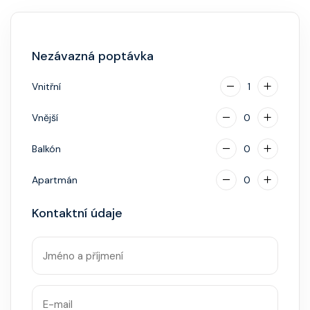
Hlavní restaurace, rautová restaurace, kavárna, burger
bar – vše v ceně. Speciality (např. sushi, steakhouse)
za příplatek.
Nezávazná poptávka
Vnitřní
1
Vnější
0
Balkón
0
Apartmán
0
Kontaktní údaje