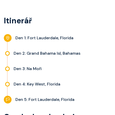
telefon, noční stolky, trezor a
kategorie, fén, soukromou
balkon s výhledem, velikost kajuty
koupelnu se sprchou, šatnu,
a balkonu se liší dle kategorie
Itinerář
nastavitelnou klimatizaci,
kajuty.
interaktivní TV, rádio, telefon,
noční stolky, trezor a balkon s
Den 1: Fort Lauderdale, Florida
výhledem, velikost kajuty a balkonu
se liší dle kategorie kajuty.
Den 2: Grand Bahama Isl, Bahamas
Den 3: Na Moři
Den 4: Key West, Florida
Den 5: Fort Lauderdale, Florida