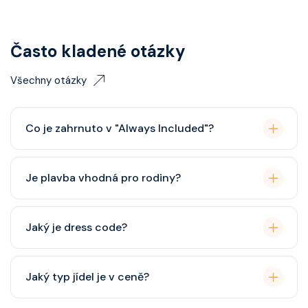
Často kladené otázky
Všechny otázky
Co je zahrnuto v "Always Included"?
Classic nápojový balíček (možný upgrade na Premium
Je plavba vhodná pro rodiny?
balíček), základní Wi-Fi.
Celebrity Cruises je zaměřena spíše na dospělé
Jaký je dress code?
cestovatele, ale děti jsou vítány. K dispozici je dětský
klub (od 3 let).
Přes den pohodlné oblečení. Večer smart casual,
Jaký typ jídel je v ceně?
někdy "Evening Chic" – doporučeno, ale není nutný
smoking.