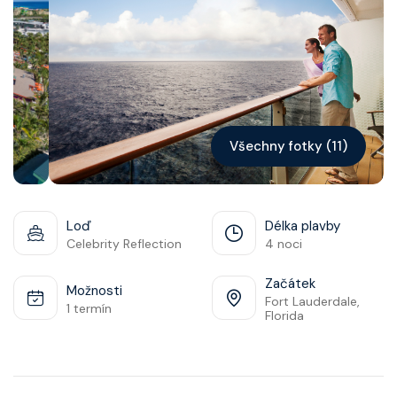
Kontakt
Vyhledat plavbu
Všechny fotky (11)
Loď
Délka plavby
Celebrity Reflection
4 noci
Začátek
Možnosti
Fort Lauderdale,
1 termín
Florida