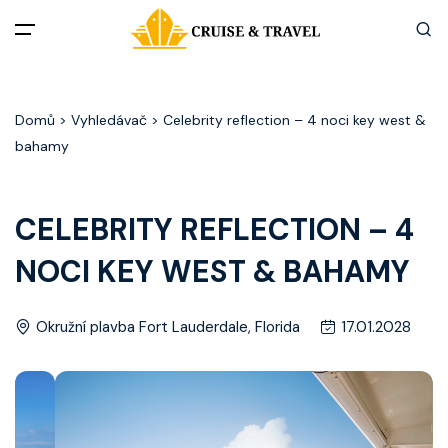
Menu
Domů
> Vyhledávač > Celebrity reflection – 4 noci key west &
Akční nabídky
bahamy
Destinace
CELEBRITY REFLECTION – 4
Zážitky z plaveb
NOCI KEY WEST & BAHAMY
Užitečné informace
Okružní plavba Fort Lauderdale, Florida
17.01.2028
Často kladené otázky
Články