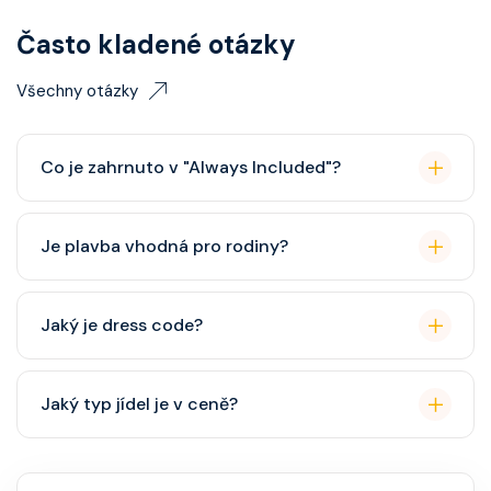
Často kladené otázky
Všechny otázky
Co je zahrnuto v "Always Included"?
Classic nápojový balíček (možný upgrade na Premium
Je plavba vhodná pro rodiny?
balíček), základní Wi-Fi.
Celebrity Cruises je zaměřena spíše na dospělé
Jaký je dress code?
cestovatele, ale děti jsou vítány. K dispozici je dětský
klub (od 3 let).
Přes den pohodlné oblečení. Večer smart casual,
Jaký typ jídel je v ceně?
někdy "Evening Chic" – doporučeno, ale není nutný
smoking.
Hlavní restaurace, rautová restaurace, kavárna, burger
bar – vše v ceně. Speciality (např. sushi, steakhouse)