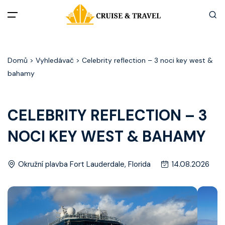
Menu
Domů
> Vyhledávač > Celebrity reflection – 3 noci key west &
Akční nabídky
bahamy
Destinace
CELEBRITY REFLECTION – 3
Zážitky z plaveb
NOCI KEY WEST & BAHAMY
Užitečné informace
Okružní plavba Fort Lauderdale, Florida
14.08.2026
Často kladené otázky
Články