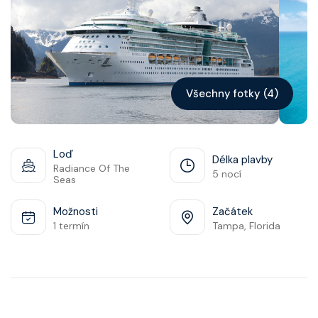
Kontakt
Vyhledat plavbu
Všechny fotky (4)
Loď
Délka plavby
Radiance Of The
5 nocí
Seas
Možnosti
Začátek
1 termín
Tampa, Florida