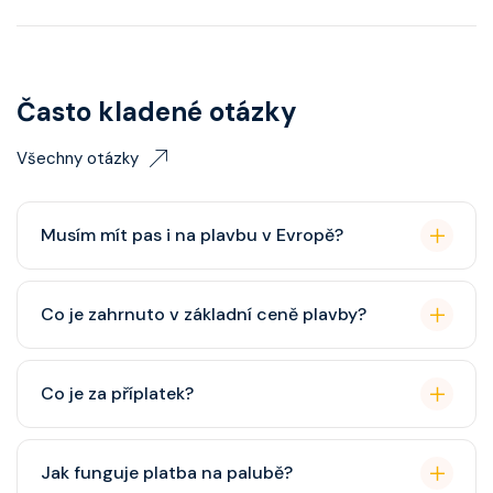
Často kladené otázky
Všechny otázky
Musím mít pas i na plavbu v Evropě?
Pas je vždy lepší, ale občanský průkaz pro plavby po
Co je zahrnuto v základní ceně plavby?
Evropě stačí. Doporučuje se platnost minimálně 6
měsíců po skončení plavby.
Ubytování, hlavní restaurace, rautová restaurace,
Co je za příplatek?
zábava, show, bazény, vířivky, fitness, základní nápoje
(voda, čaj, káva, limonády apod.).
Alkoholické a balené nápoje, specializované
Jak funguje platba na palubě?
restaurace, Wi-Fi, výlety, spa služby, spropitné a