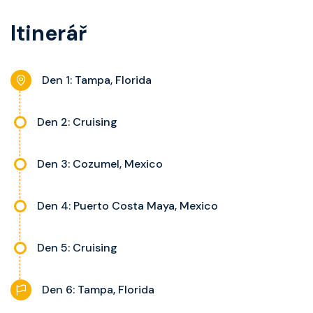
balkon s výhledem, velikost kajuty
koupelnu se sprchou, šatnu,
a balkonu se liší dle kategorie
Itinerář
nastavitelnou klimatizaci,
kajuty.
interaktivní TV, rádio, telefon,
noční stolky, trezor a balkon s
Den 1: Tampa, Florida
výhledem, velikost kajuty a balkonu
se liší dle kategorie kajuty.
Den 2: Cruising
Den 3: Cozumel, Mexico
Den 4: Puerto Costa Maya, Mexico
Den 5: Cruising
Den 6: Tampa, Florida