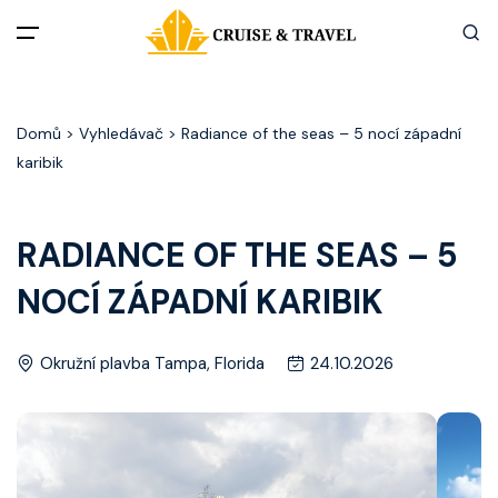
Menu
Domů
> Vyhledávač > Radiance of the seas – 5 nocí západní
Akční nabídky
karibik
Destinace
RADIANCE OF THE SEAS – 5
Zážitky z plaveb
NOCÍ ZÁPADNÍ KARIBIK
Užitečné informace
Okružní plavba Tampa, Florida
24.10.2026
Často kladené otázky
Články