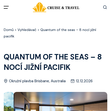
Menu
Domů
> Vyhledávač > Quantum of the seas – 8 nocí jižní
Akční nabídky
pacifik
Destinace
QUANTUM OF THE SEAS – 8
Zážitky z plaveb
NOCÍ JIŽNÍ PACIFIK
Užitečné informace
Okružní plavba Brisbane, Australia
12.12.2026
Často kladené otázky
Články