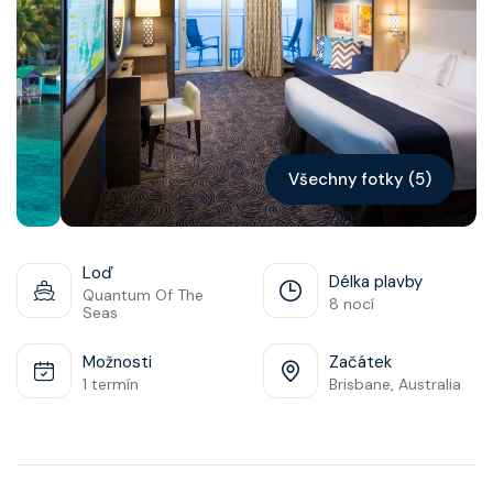
Kontakt
Vyhledat plavbu
Všechny fotky (5)
Loď
Délka plavby
Quantum Of The
8 nocí
Seas
Možnosti
Začátek
1 termín
Brisbane, Australia