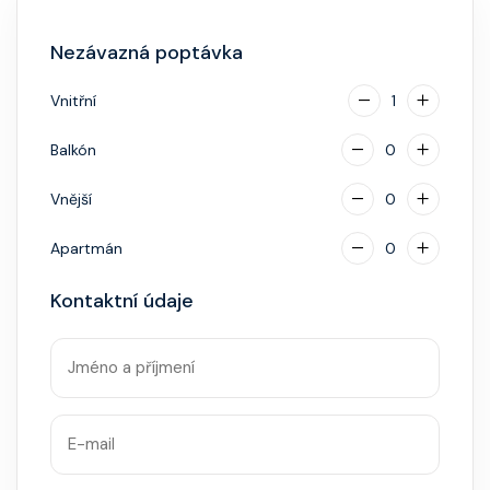
identifikace při opuštění lodi a návrat zpět),
Nezávazná poptávka
napojenou na vaši kreditní kartu nebo přes složenou
hotovostní zálohu.
Vnitřní
1
Balkón
0
Vnější
0
Apartmán
0
Kontaktní údaje