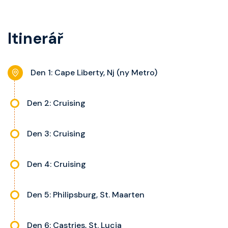
kajuty.
kategorie, fén, soukromou
s výhledem dle kategorie kajuty.
koupelnu se sprchou, šatnu,
Itinerář
nastavitelnou klimatizaci,
interaktivní TV, rádio, telefon,
noční stolky, trezor a balkon s
Den 1: Cape Liberty, Nj (ny Metro)
výhledem, velikost kajuty a balkonu
se liší dle kategorie kajuty.
Den 2: Cruising
Den 3: Cruising
Den 4: Cruising
Den 5: Philipsburg, St. Maarten
Den 6: Castries, St. Lucia