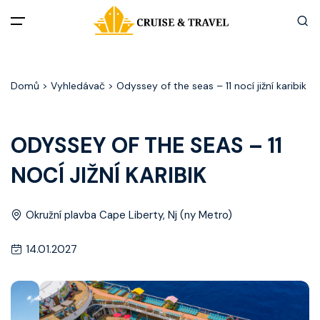
Menu
Domů
> Vyhledávač > Odyssey of the seas – 11 nocí jižní karibik
Akční nabídky
Destinace
ODYSSEY OF THE SEAS – 11
NOCÍ JIŽNÍ KARIBIK
Zážitky z plaveb
Užitečné informace
Okružní plavba Cape Liberty, Nj (ny Metro)
14.01.2027
Často kladené otázky
Články