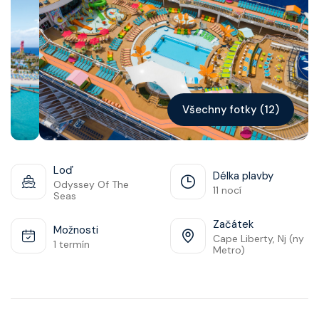
Kontakt
Vyhledat plavbu
Všechny fotky (12)
Loď
Délka plavby
Odyssey Of The
11 nocí
Seas
Začátek
Možnosti
Cape Liberty, Nj (ny
1 termín
Metro)