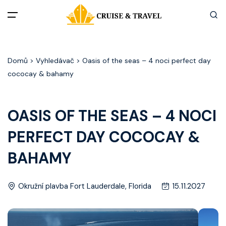
Menu
Domů
> Vyhledávač > Oasis of the seas – 4 noci perfect day
Akční nabídky
cococay & bahamy
Destinace
OASIS OF THE SEAS – 4 NOCI
Zážitky z plaveb
PERFECT DAY COCOCAY &
Užitečné informace
BAHAMY
Často kladené otázky
Okružní plavba Fort Lauderdale, Florida
15.11.2027
Články