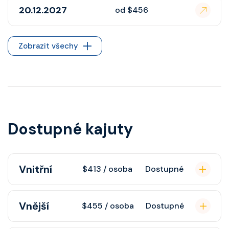
20.12.2027
od $456
Zobrazit všechy
Dostupné kajuty
Vnitřní
$413 / osoba
Dostupné
Vnitřní kajuta poskytuje pohovku,
Vnější
$455 / osoba
Dostupné
fén, soukromou koupelnu se
sprchou, šatnu, nastavitelnou