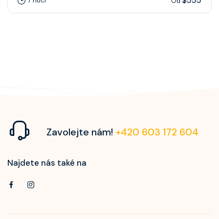
$555
7 nocí
Od
Zavolejte nám!
+420 603 172 604
Najdete nás také na