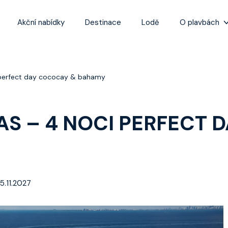
Akční nabídky
Destinace
Lodě
O plavbách
Zážitky z plaveb
Užitečné informa
i perfect day cococay & bahamy
Často kladené ot
Tipy na nejlepší 
EAS – 4 NOCI PERFECT
15.11.2027