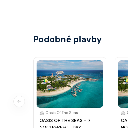
Vše probíhá bezhotovostně přes SeaPass kartu
identifikace při opuštění lodi a návrat zpět)
hotovostní zálohu.
Podobné plavby
Oasis Of The Seas
OASIS OF THE SEAS – 7
OA
NOCÍ PERFECT DAY
NO