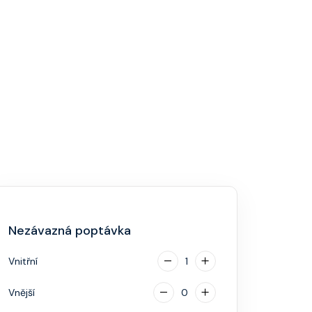
Nezávazná poptávka
Vnitřní
1
Vnější
0