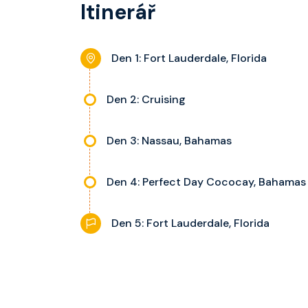
Itinerář
dle kategorie kajuty.
Den 1: Fort Lauderdale, Florida
Den 2: Cruising
Den 3: Nassau, Bahamas
Den 4: Perfect Day Cococay, Bahamas
Den 5: Fort Lauderdale, Florida