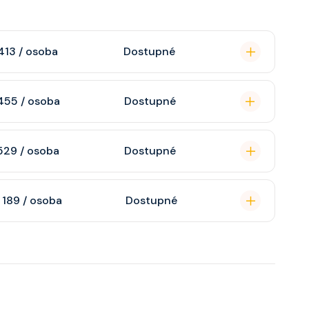
413 / osoba
Dostupné
omou koupelnu se
455 / osoba
Dostupné
raktivní TV, rádio,
n, soukromou
529 / osoba
Dostupné
atizaci, interaktivní
o s výhledem dle
soukromou koupelnu
 189 / osoba
Dostupné
interaktivní TV,
 výhledem, velikost
ce ložnicí podle
u, šatnu,
o, telefon, noční
juty a balkonu se liší