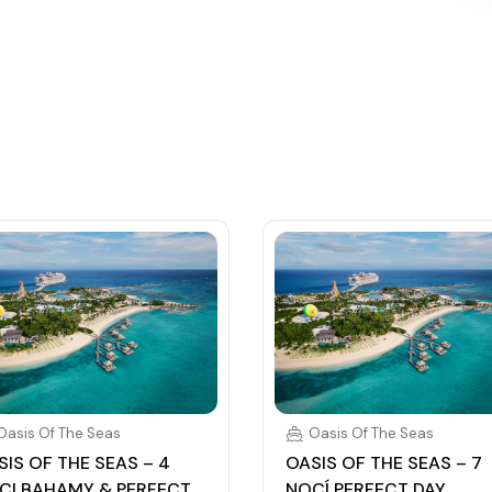
 (karta určená pro platby na lodi, vstup do kajuty,
, napojenou na vaši kreditní kartu nebo přes složenou
Oasis Of The Seas
Oasis Of The Seas
SIS OF THE SEAS – 4
OASIS OF THE SEAS – 7
CI BAHAMY & PERFECT
NOCÍ PERFECT DAY