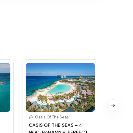
Oasis Of The Seas
Oasis 
OASIS OF THE SEAS – 4
OASIS O
NOCI BAHAMY & PERFECT
NOCI B