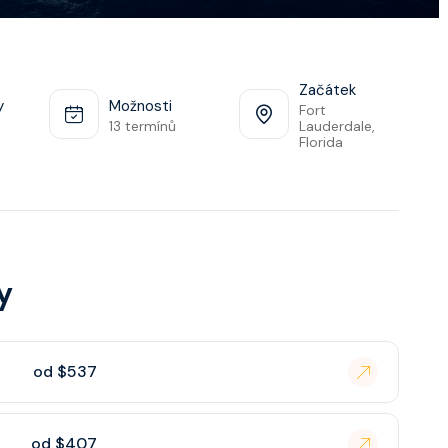
Začátek
y
Možnosti
Fort
13 termínů
Lauderdale,
Florida
y
od $537
od $407