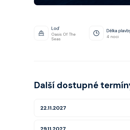
Loď
Délka plavb
Oasis Of The
4 noci
Seas
Další dostupné termín
22.11.2027
29.11.2027