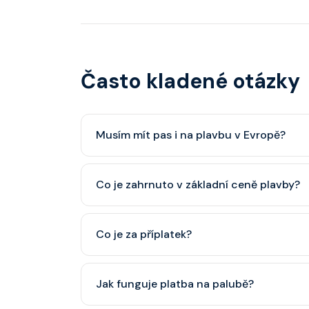
Často kladené otázky
Musím mít pas i na plavbu v Evropě?
Pas je vždy lepší, ale občanský průkaz pro p
Co je zahrnuto v základní ceně plavby?
minimálně 6 měsíců po skončení plavby.
Ubytování, hlavní restaurace, rautová restaura
Co je za příplatek?
nápoje (voda, čaj, káva, limonády apod.).
Alkoholické a balené nápoje, specializované re
Jak funguje platba na palubě?
některé aktivity.