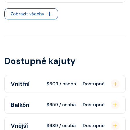
Zobrazit všechy
Dostupné kajuty
Vnitřní
$609 / osoba
Dostupné
Vnitřní kajuta poskytuje pohovku,
Balkón
$659 / osoba
Dostupné
fén, soukromou koupelnu se
sprchou, šatnu, nastavitelnou
Kajuta s balkonem poskytuje
Vnější
klimatizaci, interaktivní TV, rádio,
$689 / osoba
Dostupné