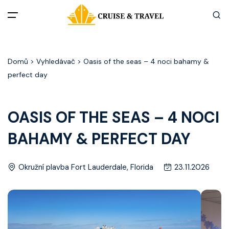
Menu
Domů
> Vyhledávač > Oasis of the seas – 4 noci bahamy &
Akční nabídky
perfect day
Destinace
OASIS OF THE SEAS – 4 NOCI
Zážitky z plaveb
BAHAMY & PERFECT DAY
Užitečné informace
Okružní plavba Fort Lauderdale, Florida
23.11.2026
Často kladené otázky
Články