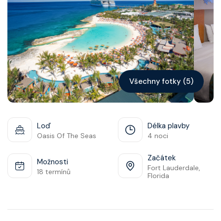
Kontakt
Vyhledat plavbu
Všechny fotky (5)
Loď
Délka plavby
Oasis Of The Seas
4 noci
Začátek
Možnosti
Fort Lauderdale,
18 termínů
Florida