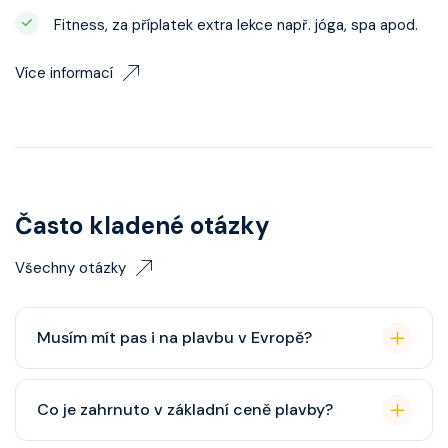
Fitness, za příplatek extra lekce např. jóga, spa apod.
Více informací
Často kladené otázky
Všechny otázky
Musím mít pas i na plavbu v Evropě?
Pas je vždy lepší, ale občanský průkaz pro plavby po
Co je zahrnuto v základní ceně plavby?
Evropě stačí. Doporučuje se platnost minimálně 6
měsíců po skončení plavby.