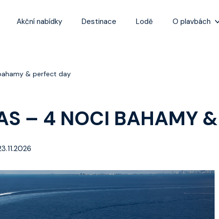
Akční nabídky
Destinace
Lodě
O plavbách
Zážitky z plaveb
Užitečné informa
 bahamy & perfect day
Často kladené ot
Tipy na nejlepší 
EAS – 4 NOCI BAHAMY &
23.11.2026