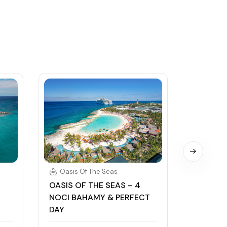
Oasis Of The Seas
Oasis 
OASIS OF THE SEAS – 4
OASIS O
NOCI BAHAMY & PERFECT
NOCI B
DAY
DAY