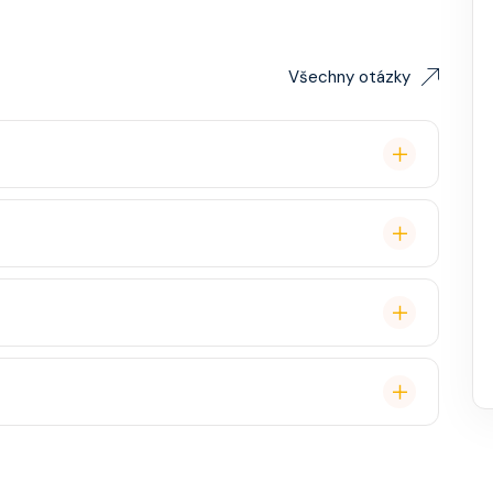
Všechny otázky
lavby po Evropě stačí. Doporučuje se platnost
ce, zábava, show, bazény, vířivky, fitness, základní
staurace, Wi-Fi, výlety, spa služby, spropitné a
 (karta určená pro platby na lodi, vstup do kajuty,
, napojenou na vaši kreditní kartu nebo přes složenou