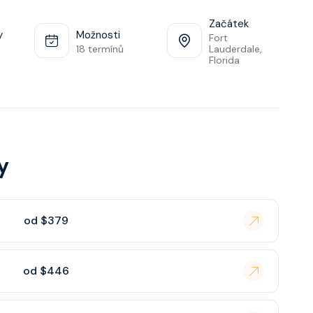
Začátek
y
Možnosti
Fort
18 termínů
Lauderdale,
Florida
y
od $379
od $446