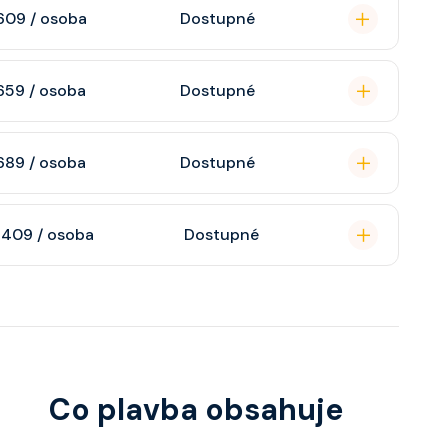
609 / osoba
Dostupné
omou koupelnu se
659 / osoba
Dostupné
raktivní TV, rádio,
soukromou koupelnu
689 / osoba
Dostupné
interaktivní TV,
 výhledem, velikost
n, soukromou
 409 / osoba
Dostupné
atizaci, interaktivní
o s výhledem dle
ce ložnicí podle
u, šatnu,
o, telefon, noční
juty a balkonu se liší
Co plavba obsahuje