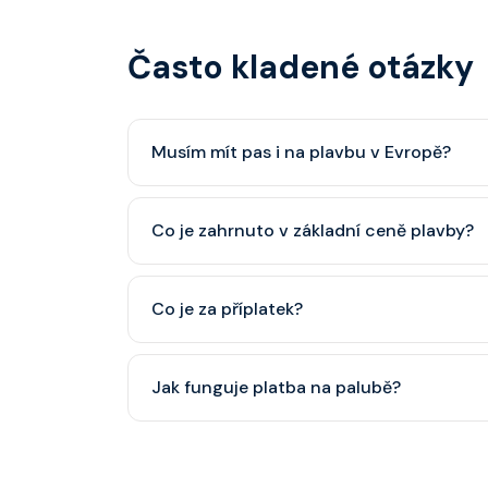
Často kladené otázky
Musím mít pas i na plavbu v Evropě?
Pas je vždy lepší, ale občanský průkaz pro p
Co je zahrnuto v základní ceně plavby?
minimálně 6 měsíců po skončení plavby.
Ubytování, hlavní restaurace, rautová restaura
Co je za příplatek?
nápoje (voda, čaj, káva, limonády apod.).
Alkoholické a balené nápoje, specializované re
Jak funguje platba na palubě?
některé aktivity.
Vše probíhá bezhotovostně přes SeaPass kartu
identifikace při opuštění lodi a návrat zpět)