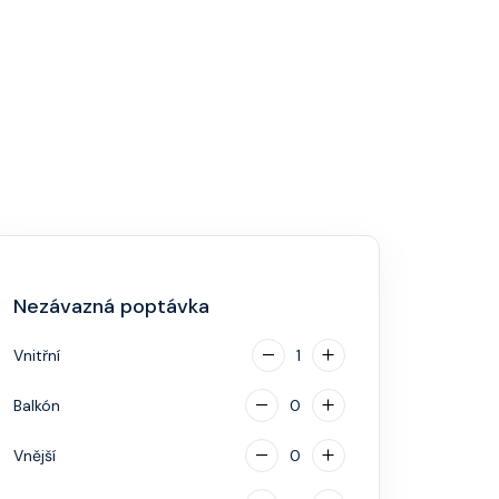
Nezávazná poptávka
Vnitřní
1
Balkón
0
Vnější
0