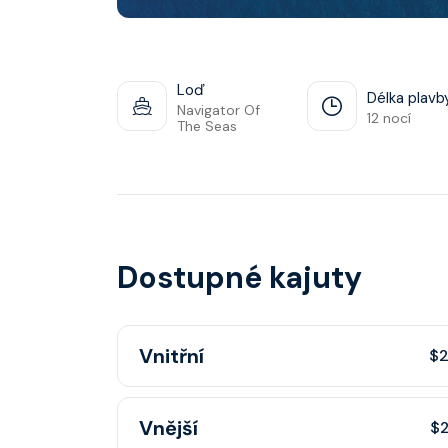
Loď
Délka plavb
Navigator Of
12 nocí
The Seas
Dostupné kajuty
Vnitřní
$2
Vnitřní kajuta poskytuje pohovku, fén, soukr
Vnější
$2
sprchou, šatnu, nastavitelnou klimatizaci, inte