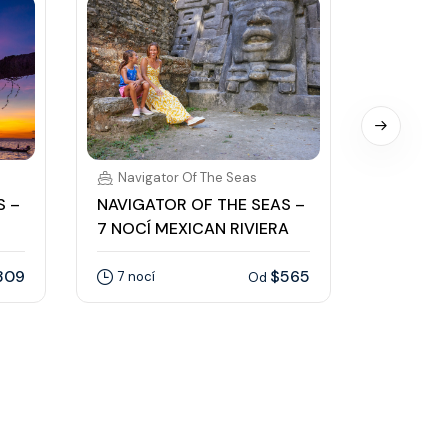
Navigator Of The Seas
Naviga
S –
NAVIGATOR OF THE SEAS –
NAVIGAT
7 NOCÍ MEXICAN RIVIERA
7 NOCÍ 
MAZATL
309
$565
7 nocí
Od
7 nocí