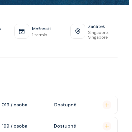
Začátek
y
Možnosti
Singapore,
1 termín
Singapore
 019 / osoba
Dostupné
omou koupelnu se
 199 / osoba
Dostupné
raktivní TV, rádio,