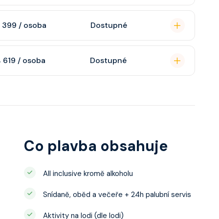
n, soukromou
 399 / osoba
Dostupné
atizaci, interaktivní
o s výhledem dle
soukromou koupelnu
 619 / osoba
Dostupné
interaktivní TV,
 výhledem, velikost
ce ložnicí podle
u, šatnu,
o, telefon, noční
juty a balkonu se liší
Co plavba obsahuje
All inclusive kromě alkoholu
Snídaně, oběd a večeře + 24h palubní servis
Aktivity na lodi (dle lodi)