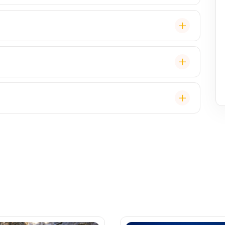
lavby po Evropě stačí. Doporučuje se platnost
ce, zábava, show, bazény, vířivky, fitness, základní
staurace, Wi-Fi, výlety, spa služby, spropitné a
 (karta určená pro platby na lodi, vstup do kajuty,
, napojenou na vaši kreditní kartu nebo přes složenou