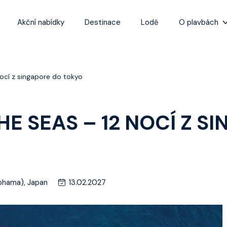
Akční nabídky
Destinace
Lodě
O plavbách
Zážitky z plaveb
Užitečné informa
nocí z singapore do tokyo
Často kladené ot
Tipy na nejlepší 
E SEAS – 12 NOCÍ Z S
kohama), Japan
13.02.2027