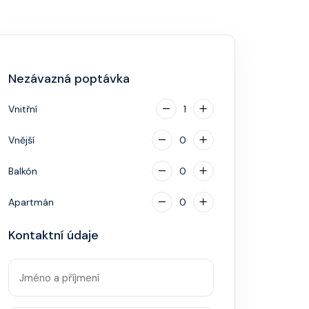
Nezávazná poptávka
Vnitřní
1
Vnější
0
Balkón
0
Apartmán
0
Kontaktní údaje