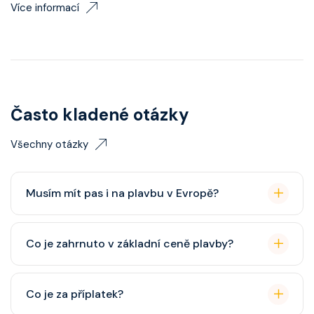
Více informací
Často kladené otázky
Všechny otázky
Musím mít pas i na plavbu v Evropě?
Pas je vždy lepší, ale občanský průkaz pro plavby po
Co je zahrnuto v základní ceně plavby?
Evropě stačí. Doporučuje se platnost minimálně 6
měsíců po skončení plavby.
Ubytování, hlavní restaurace, rautová restaurace,
Co je za příplatek?
zábava, show, bazény, vířivky, fitness, základní nápoje