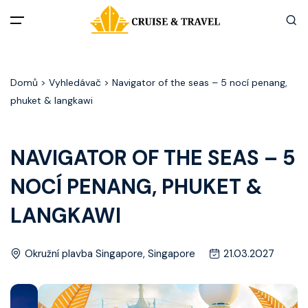
Menu
Domů
> Vyhledávač > Navigator of the seas – 5 nocí penang,
Akční nabídky
phuket & langkawi
Destinace
NAVIGATOR OF THE SEAS – 5
Zážitky z plaveb
NOCÍ PENANG, PHUKET &
Užitečné informace
LANGKAWI
Často kladené otázky
Okružní plavba Singapore, Singapore
21.03.2027
Články