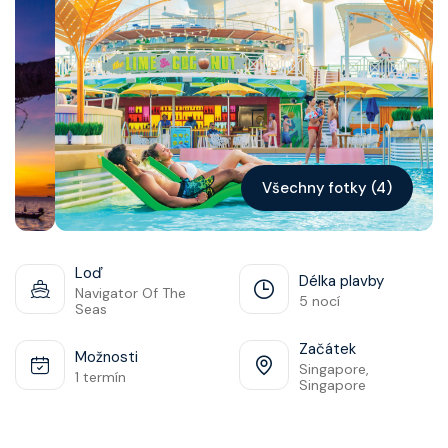
Kontakt
Vyhledat plavbu
Všechny fotky (4)
Loď
Délka plavby
Navigator Of The
5 nocí
Seas
Začátek
Možnosti
Singapore,
1 termín
Singapore