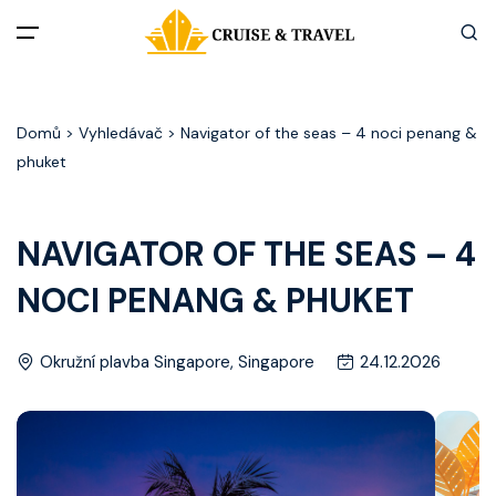
Menu
Domů
> Vyhledávač > Navigator of the seas – 4 noci penang &
Akční nabídky
phuket
Destinace
NAVIGATOR OF THE SEAS – 4
Zážitky z plaveb
NOCI PENANG & PHUKET
Užitečné informace
Okružní plavba Singapore, Singapore
24.12.2026
Často kladené otázky
Články