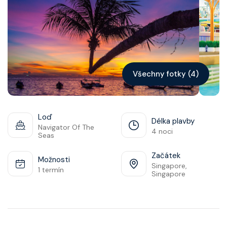
Kontakt
Vyhledat plavbu
Všechny fotky (4)
Loď
Délka plavby
Navigator Of The
4 noci
Seas
Začátek
Možnosti
Singapore,
1 termín
Singapore