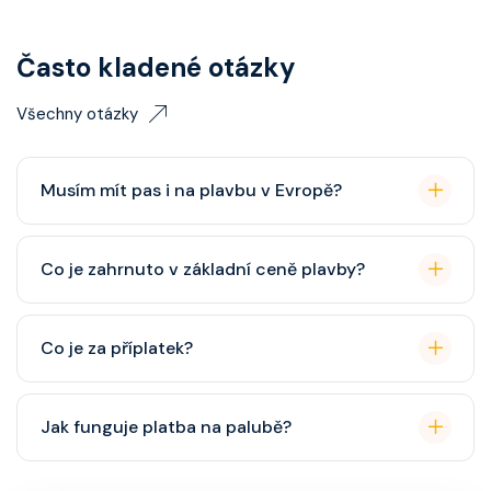
Často kladené otázky
Všechny otázky
Musím mít pas i na plavbu v Evropě?
Pas je vždy lepší, ale občanský průkaz pro plavby po
Co je zahrnuto v základní ceně plavby?
Evropě stačí. Doporučuje se platnost minimálně 6
měsíců po skončení plavby.
Ubytování, hlavní restaurace, rautová restaurace,
Co je za příplatek?
zábava, show, bazény, vířivky, fitness, základní nápoje
(voda, čaj, káva, limonády apod.).
Alkoholické a balené nápoje, specializované
Jak funguje platba na palubě?
restaurace, Wi-Fi, výlety, spa služby, spropitné a
některé aktivity.
Vše probíhá bezhotovostně přes SeaPass kartu