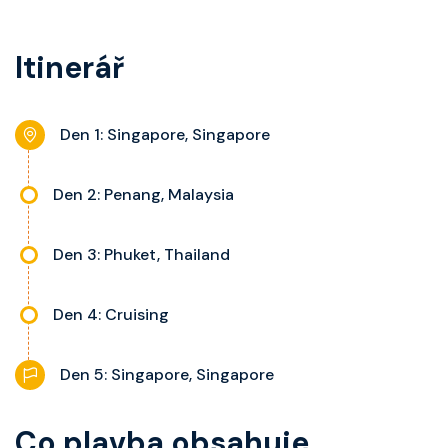
kajuty.
kategorie, fén, soukromou
s výhledem dle kategorie kajuty.
koupelnu se sprchou, šatnu,
Itinerář
nastavitelnou klimatizaci,
interaktivní TV, rádio, telefon,
noční stolky, trezor a balkon s
Den 1: Singapore, Singapore
výhledem, velikost kajuty a balkonu
se liší dle kategorie kajuty.
Den 2: Penang, Malaysia
Den 3: Phuket, Thailand
Den 4: Cruising
Den 5: Singapore, Singapore
Co plavba obsahuje