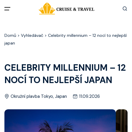
Menu
Domů
> Vyhledávač > Celebrity millennium – 12 nocí to nejlepší
Akční nabídky
japan
Destinace
CELEBRITY MILLENNIUM – 12
Zážitky z plaveb
NOCÍ TO NEJLEPŠÍ JAPAN
Užitečné informace
Okružní plavba Tokyo, Japan
11.09.2026
Často kladené otázky
Články