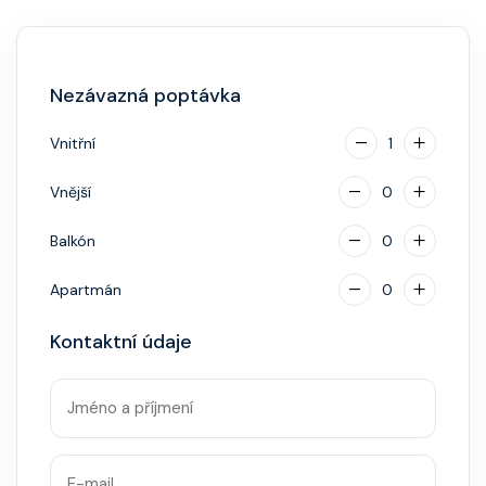
Hlavní restaurace, rautová restaurace, kavárna, burger
bar – vše v ceně. Speciality (např. sushi, steakhouse)
za příplatek.
Nezávazná poptávka
Vnitřní
1
Vnější
0
Balkón
0
Apartmán
0
Kontaktní údaje