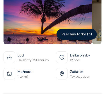
Kontakt
Vyhledat plavbu
Všechny fotky (5)
Loď
Délka plavby
Celebrity Millennium
12 nocí
Možnosti
Začátek
1 termín
Tokyo, Japan