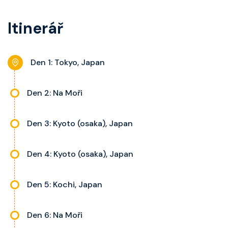
balkon s výhledem, velikost kajuty
koupelnu se sprchou, šatnu,
a balkonu se liší dle kategorie
Itinerář
nastavitelnou klimatizaci,
kajuty.
interaktivní TV, rádio, telefon,
noční stolky, trezor a balkon s
Den 1: Tokyo, Japan
výhledem, velikost kajuty a balkonu
se liší dle kategorie kajuty.
Den 2: Na Moři
Den 3: Kyoto (osaka), Japan
Den 4: Kyoto (osaka), Japan
Den 5: Kochi, Japan
Den 6: Na Moři