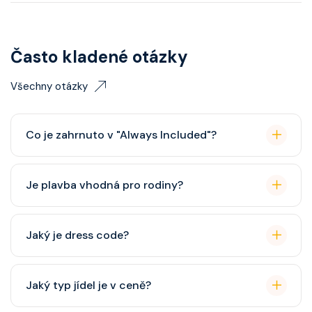
Často kladené otázky
Všechny otázky
Co je zahrnuto v "Always Included"?
Classic nápojový balíček (možný upgrade na Premium
Je plavba vhodná pro rodiny?
balíček), základní Wi-Fi.
Celebrity Cruises je zaměřena spíše na dospělé
Jaký je dress code?
cestovatele, ale děti jsou vítány. K dispozici je dětský
klub (od 3 let).
Přes den pohodlné oblečení. Večer smart casual,
Jaký typ jídel je v ceně?
někdy "Evening Chic" – doporučeno, ale není nutný
smoking.