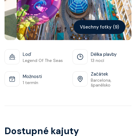
Všechny fotky (9)
Loď
Délka plavby
Legend Of The Seas
13 nocí
Začátek
Možnosti
Barcelona,
1 termín
španělsko
Dostupné kajuty