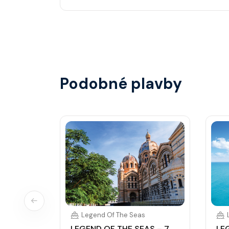
Vše probíhá bezhotovostně přes SeaPass kartu
identifikace při opuštění lodi a návrat zpět)
hotovostní zálohu.
Podobné plavby
Legend Of The Seas
LEGEND OF THE SEAS – 7
LE