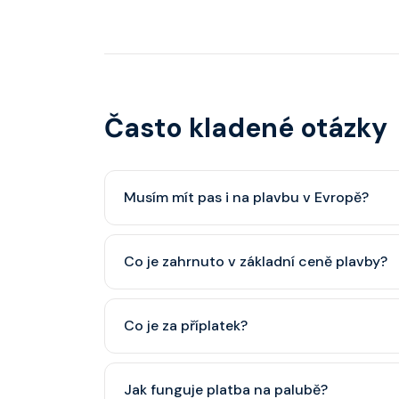
Často kladené otázky
Musím mít pas i na plavbu v Evropě?
Pas je vždy lepší, ale občanský průkaz pro p
Co je zahrnuto v základní ceně plavby?
minimálně 6 měsíců po skončení plavby.
Ubytování, hlavní restaurace, rautová restaura
Co je za příplatek?
nápoje (voda, čaj, káva, limonády apod.).
Alkoholické a balené nápoje, specializované re
Jak funguje platba na palubě?
některé aktivity.