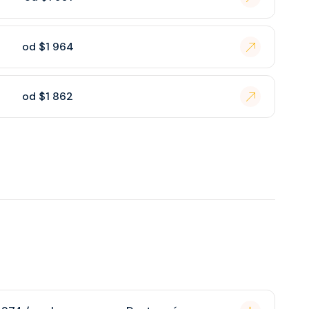
od $1 964
od $1 862