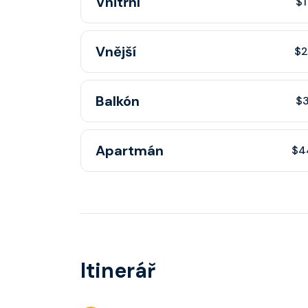
Vnitřní
$1
Cenově nejdostupnější kajuta bez okna — ideá
Vnější
$2
cestovatele. V ceně plavby je plné stravován
restauracích, zábava i přístup ke všem zážit
Kajuta s oknem nebo lodním okénkem a výhl
Balkón
$3
ceně plavby je plné stravování v hlavních res
přístup ke všem zážitkům na palubě.
Kajuta s vlastním soukromým balkonem a vý
Apartmán
$4
ceně plavby je plné stravování v hlavních res
přístup ke všem zážitkům na palubě.
Prostorné apartmá s prémiovými službami a e
V ceně plavby je plné stravování v hlavních r
přístup ke všem zážitkům na palubě.
Itinerář