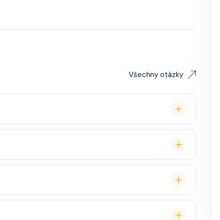
Všechny otázky
lavby po Evropě stačí. Doporučuje se platnost
ce, zábava, show, bazény, vířivky, fitness, základní
staurace, Wi-Fi, výlety, spa služby, spropitné a