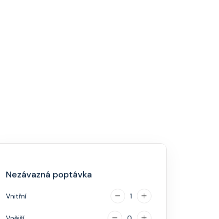
Nezávazná poptávka
Vnitřní
1
Vnější
0