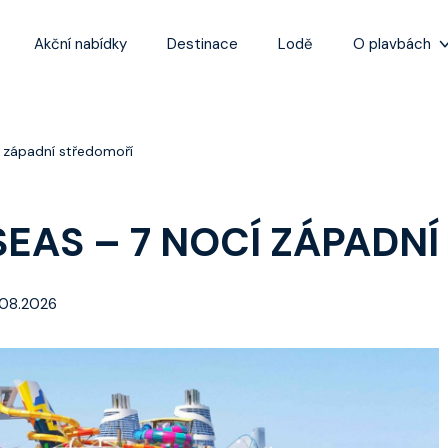
Akční nabídky
Destinace
Lodě
O plavbách
Zážitky z plaveb
Užitečné informa
í západní středomoří
Často kladené ot
Tipy na nejlepší 
SEAS – 7 NOCÍ ZÁPADN
.08.2026