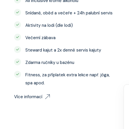
All inclusive kromě alkoholu
Snídaně, oběd a večeře + 24h palubní servis
Aktivity na lodi (dle lodi)
Večerní zábava
Steward kajut a 2x denně servis kajuty
Zdarma ručníky u bazénu
Fitness, za příplatek extra lekce např. jóga,
spa apod.
Více informací