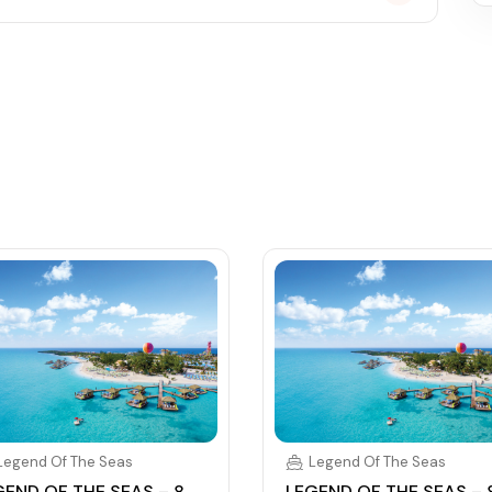
 (karta určená pro platby na lodi, vstup do kajuty,
, napojenou na vaši kreditní kartu nebo přes složenou
Legend Of The Seas
Legend Of The Seas
GEND OF THE SEAS – 8
LEGEND OF THE SEAS – 