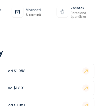
Začátek
y
Možnosti
Barcelona,
8 termínů
španělsko
y
od $1 958
od $1 891
od $1 951