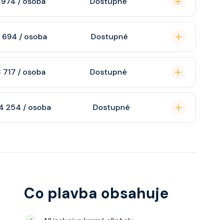
 974 / osoba
Dostupné
lní pro aktivní
 694 / osoba
Dostupné
í v hlavních
kům na palubě.
edem na oceán. V
 717 / osoba
Dostupné
tauracích, zábava i
hledem na moře. V
4 254 / osoba
Dostupné
tauracích, zábava i
xkluzivními vstupy.
estauracích, zábava i
Co plavba obsahuje