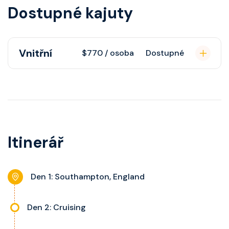
Dostupné kajuty
Vnitřní
$770 / osoba
Dostupné
Vnitřní kajuta poskytuje pohovku,
fén, soukromou koupelnu se
sprchou, šatnu, nastavitelnou
klimatizaci, interaktivní TV, rádio,
Itinerář
telefon, noční stolky, trezor.
Den 1: Southampton, England
Den 2: Cruising