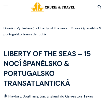
Menu
Domů
> Vyhledávač > Liberty of the seas – 15 nocí španělsko &
Akční nabídky
portugalsko transatlantická
Destinace
LIBERTY OF THE SEAS – 15
Zážitky z plaveb
NOCÍ ŠPANĚLSKO &
Užitečné informace
PORTUGALSKO
TRANSATLANTICKÁ
Často kladené otázky
Články
Plavba z Southampton, England do Galveston, Texas