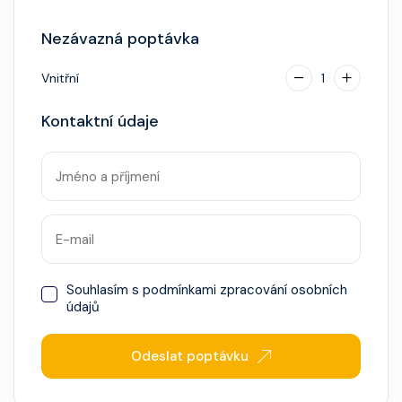
identifikace při opuštění lodi a návrat zpět),
Nezávazná poptávka
napojenou na vaši kreditní kartu nebo přes složenou
hotovostní zálohu.
Vnitřní
1
Kontaktní údaje
Souhlasím s
podmínkami zpracování osobních
údajů
Odeslat poptávku