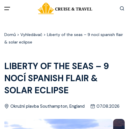
Menu
Domů
> Vyhledávač > Liberty of the seas – 9 nocí spanish flair
Akční nabídky
& solar eclipse
Destinace
LIBERTY OF THE SEAS – 9
Zážitky z plaveb
NOCÍ SPANISH FLAIR &
Užitečné informace
SOLAR ECLIPSE
Často kladené otázky
Okružní plavba Southampton, England
07.08.2026
Články