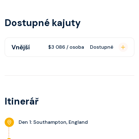
Dostupné kajuty
Vnější
$3 086 / osoba
Dostupné
Vnější kajuta s oknem poskytuje
pohovku, fén, soukromou koupelnu
se sprchou, šatnu, nastavitelnou
klimatizaci, interaktivní TV, rádio,
Itinerář
telefon, noční stolky, trezor a okno
s výhledem dle kategorie kajuty.
Den 1: Southampton, England