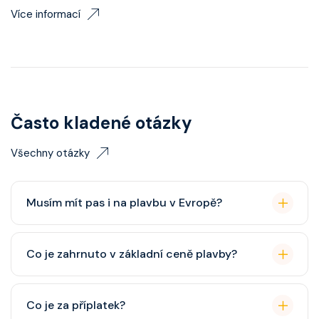
Více informací
Často kladené otázky
Všechny otázky
Musím mít pas i na plavbu v Evropě?
Pas je vždy lepší, ale občanský průkaz pro plavby po
Co je zahrnuto v základní ceně plavby?
Evropě stačí. Doporučuje se platnost minimálně 6
měsíců po skončení plavby.
Ubytování, hlavní restaurace, rautová restaurace,
Co je za příplatek?
zábava, show, bazény, vířivky, fitness, základní nápoje