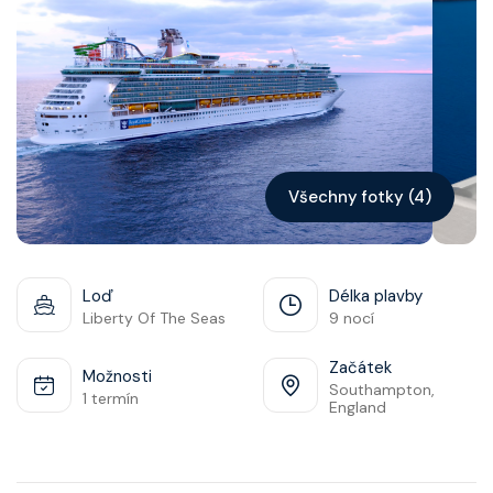
Kontakt
Vyhledat plavbu
Všechny fotky (4)
Loď
Délka plavby
Liberty Of The Seas
9 nocí
Začátek
Možnosti
Southampton,
1 termín
England