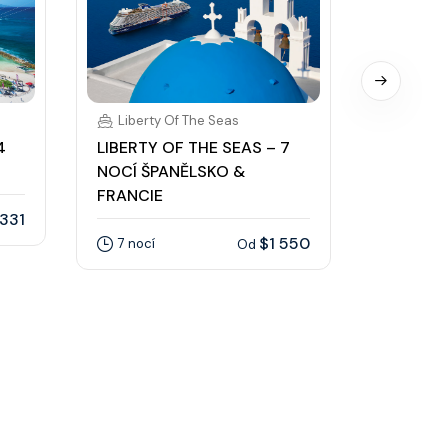
Liberty Of The Seas
Liberty
4
LIBERTY OF THE SEAS – 7
LIBERTY
NOCÍ ŠPANĚLSKO &
NOCÍ ZÁ
FRANCIE
331
5 nocí
$1 550
7 nocí
Od