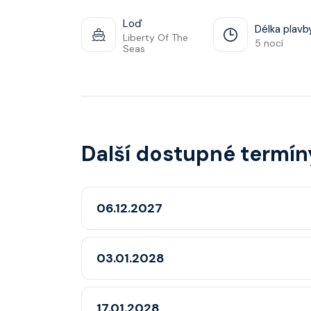
Loď
Délka plavb
Liberty Of The
5 nocí
Seas
Další dostupné termín
06.12.2027
03.01.2028
17.01.2028