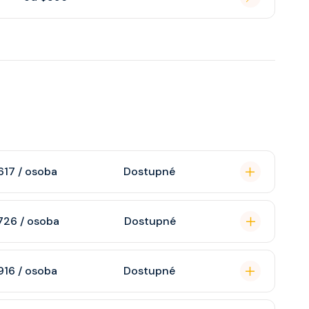
617 / osoba
Dostupné
omou koupelnu se
726 / osoba
Dostupné
raktivní TV, rádio,
n, soukromou
916 / osoba
Dostupné
atizaci, interaktivní
o s výhledem dle