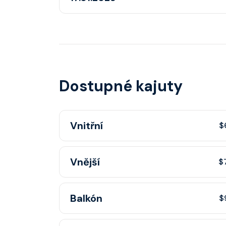
Dostupné kajuty
Vnitřní
$
Vnitřní kajuta poskytuje pohovku, fén, soukr
Vnější
$
sprchou, šatnu, nastavitelnou klimatizaci, inte
telefon, noční stolky, trezor.
Vnější kajuta s oknem poskytuje pohovku, fé
Balkón
$
koupelnu se sprchou, šatnu, nastavitelnou klim
TV, rádio, telefon, noční stolky, trezor a okn