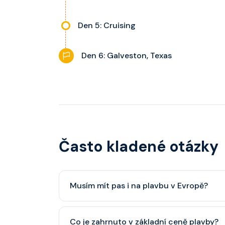
Den 5: Cruising
Den 6: Galveston, Texas
Často kladené otázky
Musím mít pas i na plavbu v Evropě?
Pas je vždy lepší, ale občanský průkaz pro p
Co je zahrnuto v základní ceně plavby?
minimálně 6 měsíců po skončení plavby.