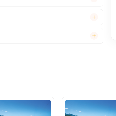
ce, zábava, show, bazény, vířivky, fitness, základní
staurace, Wi-Fi, výlety, spa služby, spropitné a
 (karta určená pro platby na lodi, vstup do kajuty,
, napojenou na vaši kreditní kartu nebo přes složenou