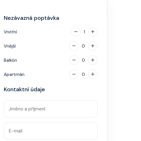
Nezávazná poptávka
Vnitřní
1
Vnější
0
Balkón
0
Apartmán
0
Kontaktní údaje