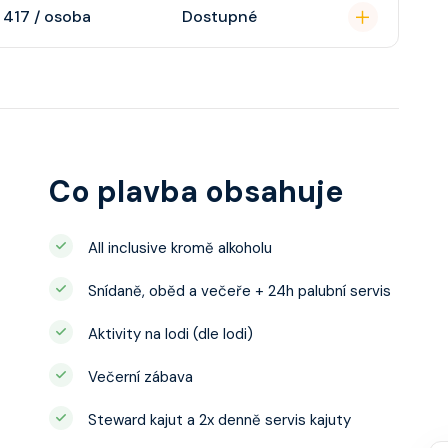
soukromou koupelnu
 417 / osoba
Dostupné
interaktivní TV,
 výhledem, velikost
ce ložnicí podle
u, šatnu,
o, telefon, noční
juty a balkonu se liší
Co plavba obsahuje
All inclusive kromě alkoholu
Snídaně, oběd a večeře + 24h palubní servis
Aktivity na lodi (dle lodi)
Večerní zábava
Steward kajut a 2x denně servis kajuty