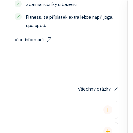
Zdarma ručníky u bazénu
Fitness, za příplatek extra lekce např. jóga,
spa apod.
Více informací
Všechny otázky
lavby po Evropě stačí. Doporučuje se platnost