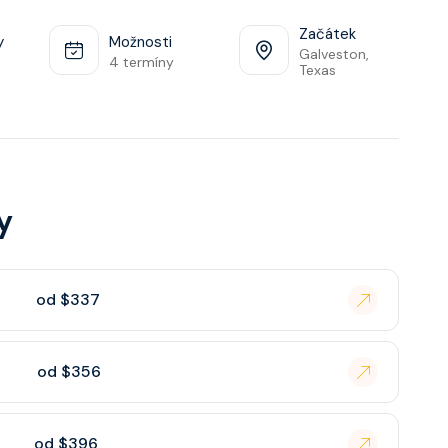
Začátek
y
Možnosti
Galveston,
4 termíny
Texas
y
od $337
od $356
od $396