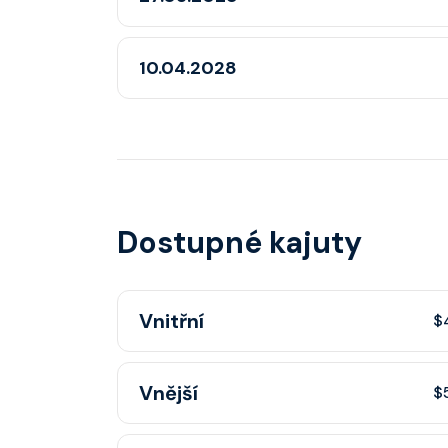
10.04.2028
Dostupné kajuty
Vnitřní
$
Vnitřní kajuta poskytuje pohovku, fén, soukr
Vnější
$
sprchou, šatnu, nastavitelnou klimatizaci, inte
telefon, noční stolky, trezor.