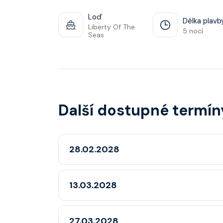
Loď
Délka plavb
Liberty Of The
5 nocí
Seas
Další dostupné termín
28.02.2028
13.03.2028
27.03.2028