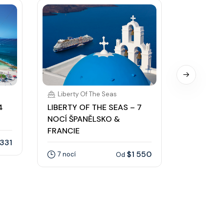
Liberty Of The Seas
Liberty
4
LIBERTY OF THE SEAS – 7
LIBERTY
NOCÍ ŠPANĚLSKO &
NOCÍ ZÁ
FRANCIE
331
5 nocí
$1 550
7 nocí
Od