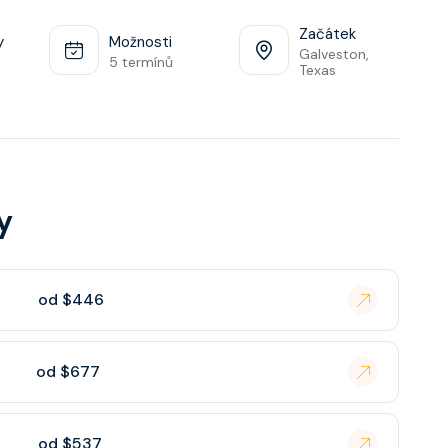
Začátek
y
Možnosti
Galveston,
5 termínů
Texas
y
od $446
od $677
od $537