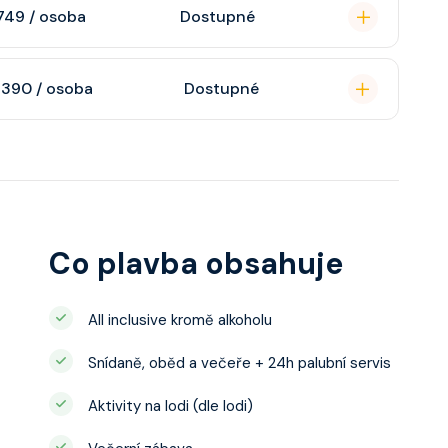
n, soukromou
749 / osoba
Dostupné
atizaci, interaktivní
o s výhledem dle
soukromou koupelnu
 390 / osoba
Dostupné
interaktivní TV,
 výhledem, velikost
ce ložnicí podle
u, šatnu,
o, telefon, noční
juty a balkonu se liší
Co plavba obsahuje
All inclusive kromě alkoholu
Snídaně, oběd a večeře + 24h palubní servis
Aktivity na lodi (dle lodi)