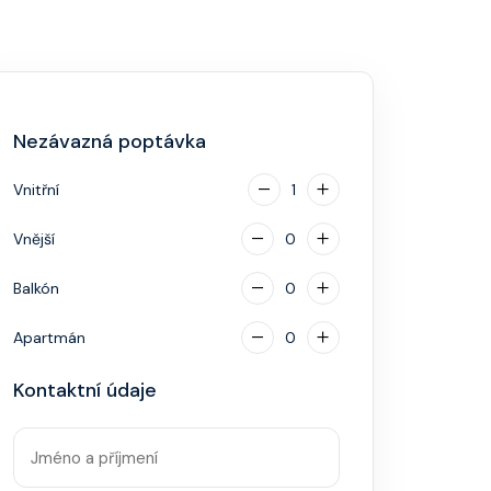
Nezávazná poptávka
Vnitřní
1
Vnější
0
Balkón
0
Apartmán
0
Kontaktní údaje