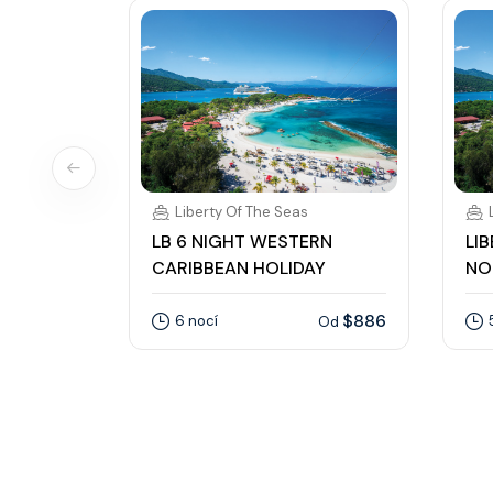
Liberty Of The Seas
LB 6 NIGHT WESTERN
LI
CARIBBEAN HOLIDAY
NO
$886
6 nocí
Od