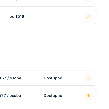
od $516
467 / osoba
Dostupné
omou koupelnu se
577 / osoba
Dostupné
raktivní TV, rádio,