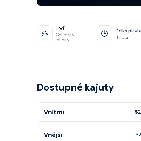
Loď
Délka plavb
Celebrity
11 nocí
Infinity
Dostupné kajuty
Vnitřní
$2
Vnitřní kajuta poskytuje pohovku, fén, soukr
Vnější
$2
sprchou, šatnu, nastavitelnou klimatizaci, inte