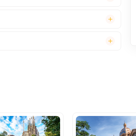
é cestovatele, ale děti jsou vítány. K dispozici je
ual, někdy "Evening Chic" – doporučeno, ale není nutný
, burger bar – vše v ceně. Speciality (např. sushi,