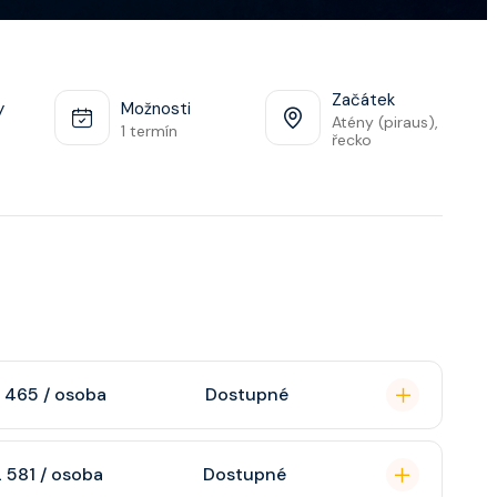
Začátek
y
Možnosti
Atény (piraus),
1 termín
řecko
 465 / osoba
Dostupné
omou koupelnu se
 581 / osoba
Dostupné
raktivní TV, rádio,