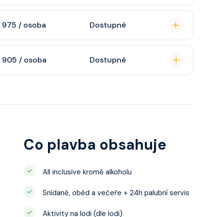
n, soukromou
 975 / osoba
Dostupné
atizaci, interaktivní
o s výhledem dle
soukromou koupelnu
 905 / osoba
Dostupné
interaktivní TV,
 výhledem, velikost
ce ložnicí podle
u, šatnu,
o, telefon, noční
juty a balkonu se liší
Co plavba obsahuje
All inclusive kromě alkoholu
Snídaně, oběd a večeře + 24h palubní servis
Aktivity na lodi (dle lodi)