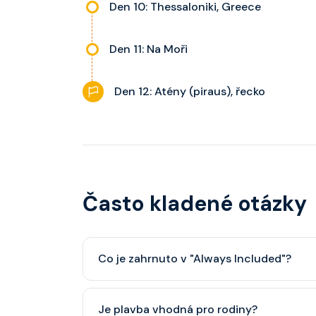
Den 10: Thessaloniki, Greece
Den 11: Na Moři
Den 12: Atény (piraus), řecko
Často kladené otázky
Co je zahrnuto v "Always Included"?
Classic nápojový balíček (možný upgrade na P
Je plavba vhodná pro rodiny?