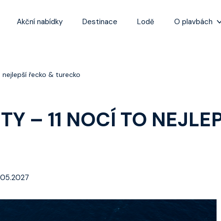
Akční nabídky
Destinace
Lodě
O plavbách
Zážitky z plaveb
Užitečné informa
o nejlepší řecko & turecko
Často kladené ot
Tipy na nejlepší 
ITY – 11 NOCÍ TO NEJLE
.05.2027