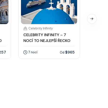
Celebrity Infinity
Celebrit
CELEBRITY INFINITY – 7
CELEBRIT
O
NOCÍ TO NEJLEPŠÍ ŘECKO
NOCÍ MA
& MARO
257
$965
7 nocí
Od
12 nocí