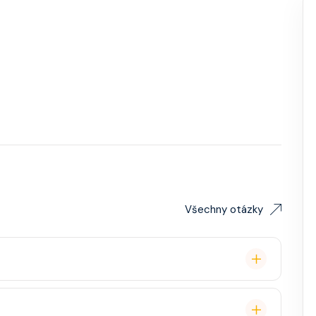
Všechny otázky
remium balíček), základní Wi-Fi.