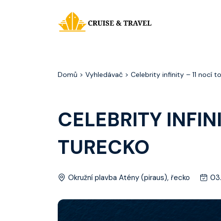
Domů
> Vyhledávač > Celebrity infinity – 11 nocí t
CELEBRITY INFIN
TURECKO
Okružní plavba Atény (piraus), řecko
03