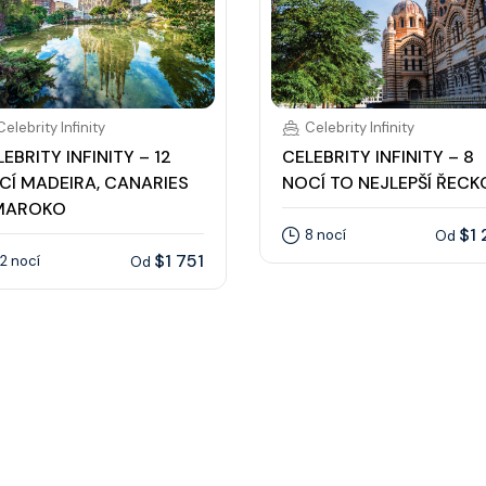
Celebrity Infinity
Celebrity Infinity
EBRITY INFINITY – 12
CELEBRITY INFINITY – 8
CÍ MADEIRA, CANARIES
NOCÍ TO NEJLEPŠÍ ŘECK
MAROKO
$1 
8 nocí
Od
$1 751
12 nocí
Od