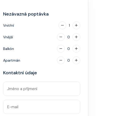
Nezávazná poptávka
Vnitřní
1
Vnější
0
Balkón
0
Apartmán
0
Kontaktní údaje