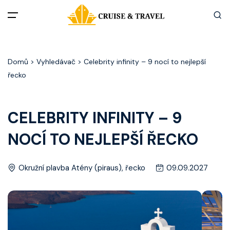
Menu
Domů
> Vyhledávač > Celebrity infinity – 9 nocí to nejlepší
Akční nabídky
řecko
Destinace
CELEBRITY INFINITY – 9
Zážitky z plaveb
NOCÍ TO NEJLEPŠÍ ŘECKO
Užitečné informace
Okružní plavba Atény (piraus), řecko
09.09.2027
Často kladené otázky
Články