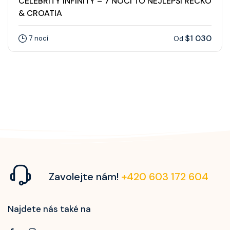
CELEBRITY INFINITY – 7 NOCÍ TO NEJLEPŠÍ ŘECKO
& CROATIA
$1 030
7 nocí
Od
Zavolejte nám!
+420 603 172 604
Najdete nás také na