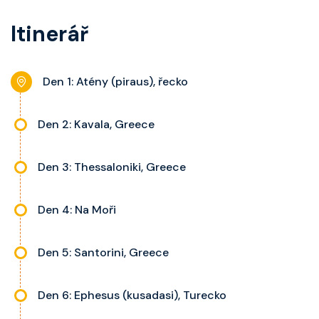
balkon s výhledem, velikost kajuty
koupelnu se sprchou, šatnu,
a balkonu se liší dle kategorie
Itinerář
nastavitelnou klimatizaci,
kajuty.
interaktivní TV, rádio, telefon,
noční stolky, trezor a balkon s
Den 1: Atény (piraus), řecko
výhledem, velikost kajuty a balkonu
se liší dle kategorie kajuty.
Den 2: Kavala, Greece
Den 3: Thessaloniki, Greece
Den 4: Na Moři
Den 5: Santorini, Greece
Den 6: Ephesus (kusadasi), Turecko