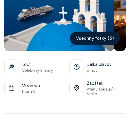
Kontakt
Vyhledat plavbu
Všechny fotky (5)
Loď
Délka plavby
Celebrity Infinity
9 nocí
Začátek
Možnosti
Atény (piraus),
1 termín
řecko