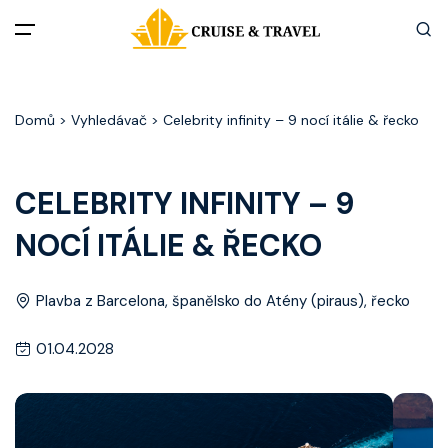
Menu
Domů
> Vyhledávač > Celebrity infinity – 9 nocí itálie & řecko
Akční nabídky
Destinace
CELEBRITY INFINITY – 9
NOCÍ ITÁLIE & ŘECKO
Zážitky z plaveb
Užitečné informace
Plavba z Barcelona, španělsko do Atény (piraus), řecko
01.04.2028
Často kladené otázky
Články