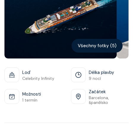
Kontakt
Vyhledat plavbu
Všechny fotky (5)
Loď
Délka plavby
Celebrity Infinity
9 nocí
Začátek
Možnosti
Barcelona,
1 termín
španělsko