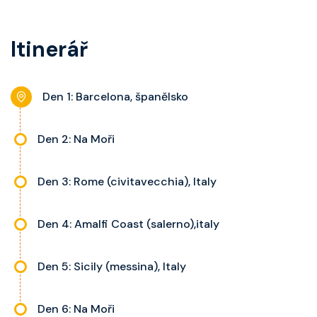
kategorie, fén, soukromou
balkon s výhledem, velikost kajuty
koupelnu se sprchou, šatnu,
a balkonu se liší dle kategorie
Itinerář
nastavitelnou klimatizaci,
kajuty.
interaktivní TV, rádio, telefon,
noční stolky, trezor a balkon s
Den 1: Barcelona, španělsko
výhledem, velikost kajuty a balkonu
se liší dle kategorie kajuty.
Den 2: Na Moři
Den 3: Rome (civitavecchia), Italy
Den 4: Amalfi Coast (salerno),italy
Den 5: Sicily (messina), Italy
Den 6: Na Moři