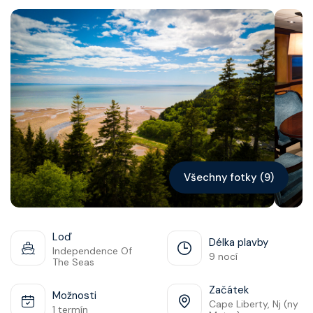
Kontakt
Vyhledat plavbu
Všechny fotky (9)
Loď
Délka plavby
Independence Of
9 nocí
The Seas
Začátek
Možnosti
Cape Liberty, Nj (ny
1 termín