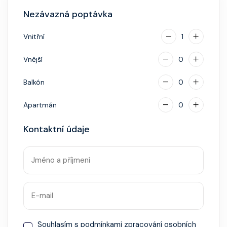
identifikace při opuštění lodi a návrat zpět),
Nezávazná poptávka
napojenou na vaši kreditní kartu nebo přes složenou
hotovostní zálohu.
Vnitřní
1
Vnější
0
Balkón
0
Apartmán
0
Kontaktní údaje
Souhlasím s
podmínkami zpracování osobních