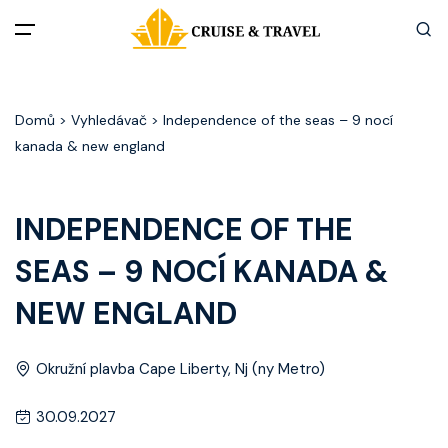
Menu
Domů
> Vyhledávač > Independence of the seas – 9 nocí
Akční nabídky
kanada & new england
Destinace
INDEPENDENCE OF THE
Zážitky z plaveb
SEAS – 9 NOCÍ KANADA &
Užitečné informace
NEW ENGLAND
Často kladené otázky
Okružní plavba Cape Liberty, Nj (ny Metro)
Články
30.09.2027