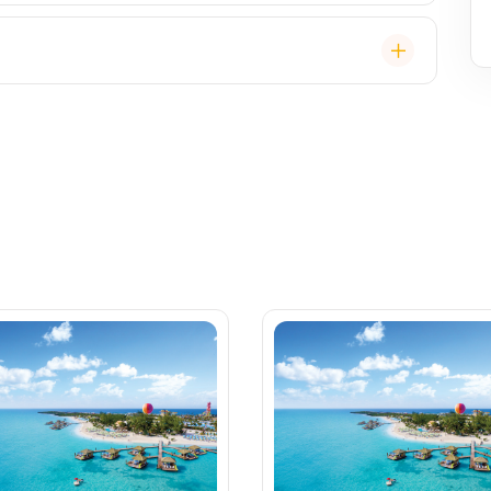
staurace, Wi-Fi, výlety, spa služby, spropitné a
 (karta určená pro platby na lodi, vstup do kajuty,
, napojenou na vaši kreditní kartu nebo přes složenou