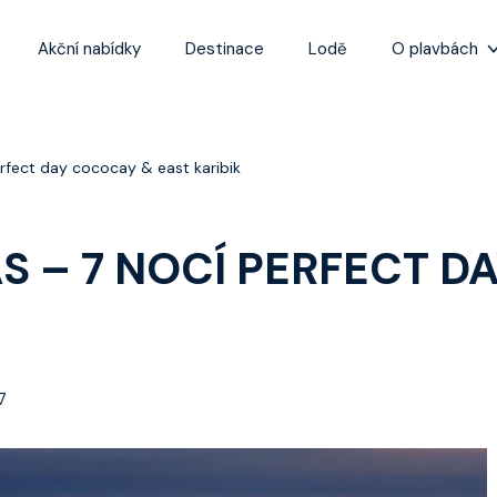
Akční nabídky
Destinace
Lodě
O plavbách
Zážitky z plaveb
Užitečné informa
erfect day cococay & east karibik
Často kladené ot
Tipy na nejlepší 
AS – 7 NOCÍ PERFECT 
7