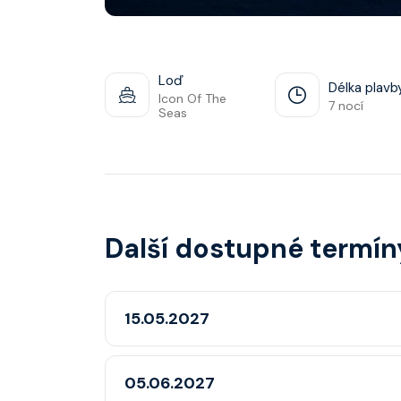
Loď
Délka plavb
Icon Of The
7 nocí
Seas
Další dostupné termín
15.05.2027
05.06.2027