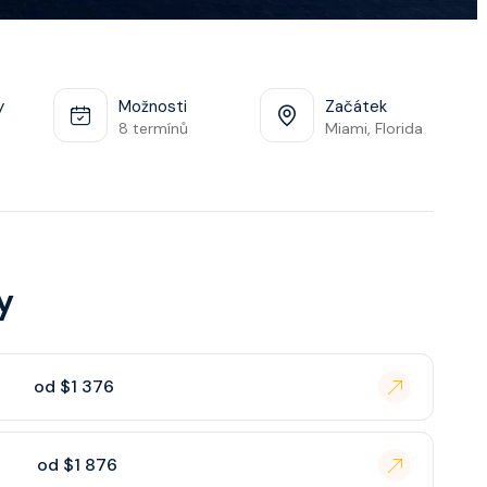
y
Možnosti
Začátek
8 termínů
Miami, Florida
y
od $1 376
od $1 876