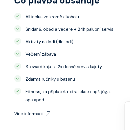
Co plavba obsahuje
All inclusive kromě alkoholu
Snídaně, oběd a večeře + 24h palubní servis
Aktivity na lodi (dle lodi)
Večerní zábava
Steward kajut a 2x denně servis kajuty
Zdarma ručníky u bazénu
Fitness, za příplatek extra lekce např. jóga,
spa apod.
Více informací