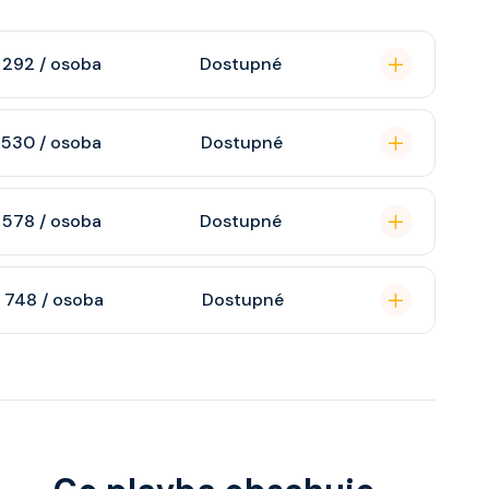
 292 / osoba
Dostupné
omou koupelnu se
 530 / osoba
Dostupné
raktivní TV, rádio,
n, soukromou
 578 / osoba
Dostupné
atizaci, interaktivní
o s výhledem dle
soukromou koupelnu
 748 / osoba
Dostupné
interaktivní TV,
 výhledem, velikost
ce ložnicí podle
u, šatnu,
o, telefon, noční
juty a balkonu se liší