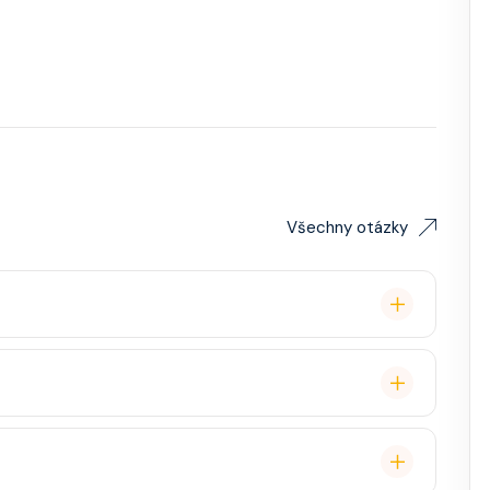
Všechny otázky
lavby po Evropě stačí. Doporučuje se platnost
ce, zábava, show, bazény, vířivky, fitness, základní