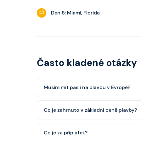
Den 8: Miami, Florida
Často kladené otázky
Musím mít pas i na plavbu v Evropě?
Pas je vždy lepší, ale občanský průkaz pro p
Co je zahrnuto v základní ceně plavby?
minimálně 6 měsíců po skončení plavby.
Ubytování, hlavní restaurace, rautová restaura
Co je za příplatek?
nápoje (voda, čaj, káva, limonády apod.).