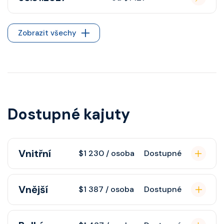
Zobrazit všechy
Dostupné kajuty
Vnitřní
$1 230 / osoba
Dostupné
Vnitřní kajuta poskytuje pohovku,
Vnější
$1 387 / osoba
Dostupné
fén, soukromou koupelnu se
sprchou, šatnu, nastavitelnou
Vnější kajuta s oknem poskytuje