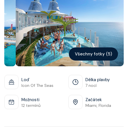
Kontakt
Vyhledat plavbu
Všechny fotky (5)
Loď
Délka plavby
Icon Of The Seas
7 nocí
Možnosti
Začátek
12 termínů
Miami, Florida