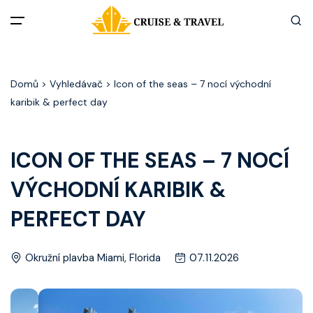
Menu
Domů
> Vyhledávač > Icon of the seas – 7 nocí východní
Akční nabídky
karibik & perfect day
Destinace
ICON OF THE SEAS – 7 NOCÍ
Zážitky z plaveb
VÝCHODNÍ KARIBIK &
Užitečné informace
PERFECT DAY
Často kladené otázky
Okružní plavba Miami, Florida
07.11.2026
Články