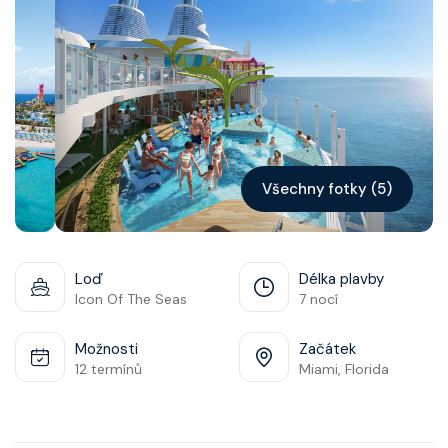
Kontakt
Vyhledat plavbu
Všechny fotky (5)
Loď
Délka plavby
Icon Of The Seas
7 nocí
Možnosti
Začátek
12 termínů
Miami, Florida