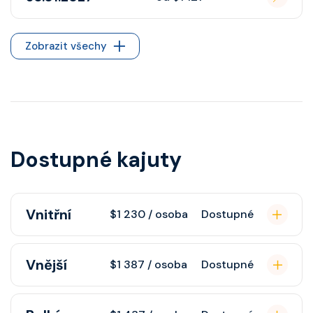
Zobrazit všechy
Dostupné kajuty
Vnitřní
$1 230 / osoba
Dostupné
Vnitřní kajuta poskytuje pohovku,
Vnější
$1 387 / osoba
Dostupné
fén, soukromou koupelnu se
sprchou, šatnu, nastavitelnou
Vnější kajuta s oknem poskytuje