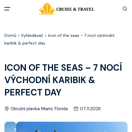
Menu
Domů
> Vyhledávač > Icon of the seas – 7 nocí východní
Akční nabídky
karibik & perfect day
Destinace
ICON OF THE SEAS – 7 NOCÍ
Zážitky z plaveb
VÝCHODNÍ KARIBIK &
Užitečné informace
PERFECT DAY
Často kladené otázky
Okružní plavba Miami, Florida
07.11.2026
Články