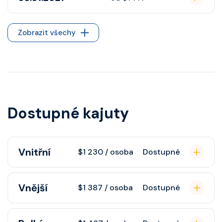
Zobrazit všechy
Dostupné kajuty
Vnitřní
$1 230 / osoba
Dostupné
Vnitřní kajuta poskytuje pohovku,
Vnější
$1 387 / osoba
Dostupné
fén, soukromou koupelnu se
sprchou, šatnu, nastavitelnou
Vnější kajuta s oknem poskytuje