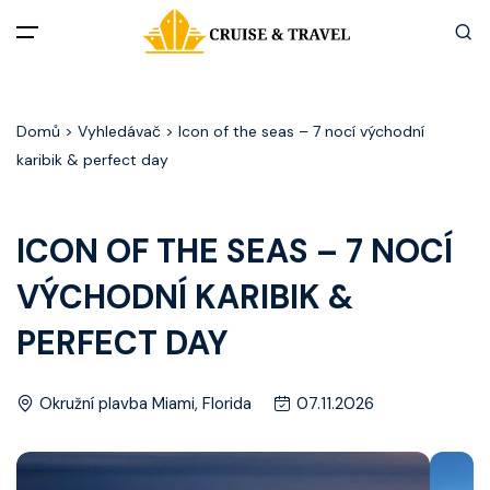
Menu
Domů
> Vyhledávač > Icon of the seas – 7 nocí východní
Akční nabídky
karibik & perfect day
Destinace
ICON OF THE SEAS – 7 NOCÍ
Zážitky z plaveb
VÝCHODNÍ KARIBIK &
Užitečné informace
PERFECT DAY
Často kladené otázky
Okružní plavba Miami, Florida
07.11.2026
Články