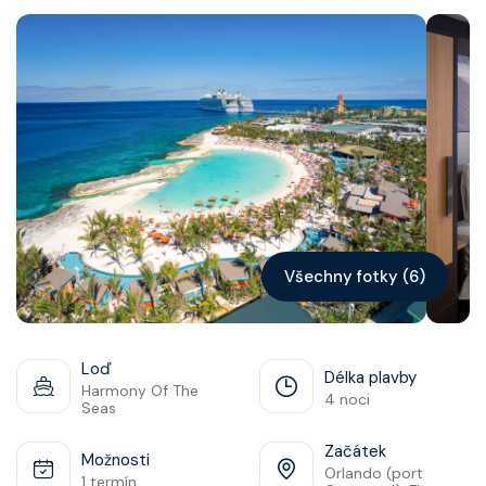
Kontakt
Vyhledat plavbu
Všechny fotky (6)
Loď
Délka plavby
Harmony Of The
4 noci
Seas
Začátek
Možnosti
Orlando (port
1 termín