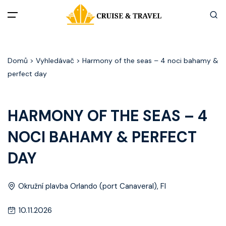
Menu
Domů
> Vyhledávač > Harmony of the seas – 4 noci bahamy &
Akční nabídky
perfect day
Destinace
HARMONY OF THE SEAS – 4
Zážitky z plaveb
NOCI BAHAMY & PERFECT
Užitečné informace
DAY
Často kladené otázky
Okružní plavba Orlando (port Canaveral), Fl
Články
10.11.2026