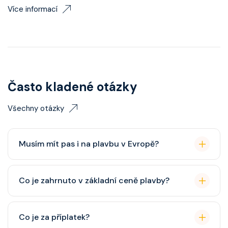
Více informací
Často kladené otázky
Všechny otázky
Musím mít pas i na plavbu v Evropě?
Pas je vždy lepší, ale občanský průkaz pro plavby po
Co je zahrnuto v základní ceně plavby?
Evropě stačí. Doporučuje se platnost minimálně 6
měsíců po skončení plavby.
Ubytování, hlavní restaurace, rautová restaurace,
Co je za příplatek?
zábava, show, bazény, vířivky, fitness, základní nápoje