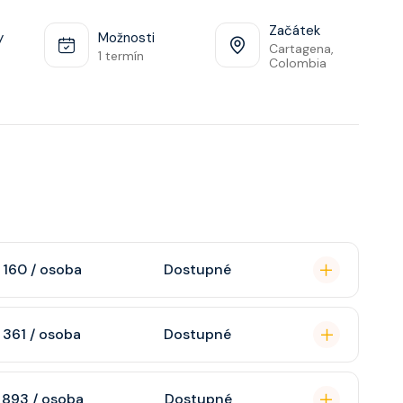
Začátek
y
Možnosti
Cartagena,
1 termín
Colombia
 160 / osoba
Dostupné
omou koupelnu se
 361 / osoba
Dostupné
raktivní TV, rádio,
n, soukromou
 893 / osoba
Dostupné