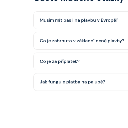
Musím mít pas i na plavbu v Evropě?
Pas je vždy lepší, ale občanský průkaz pro p
Co je zahrnuto v základní ceně plavby?
minimálně 6 měsíců po skončení plavby.
Ubytování, hlavní restaurace, rautová restaura
Co je za příplatek?
nápoje (voda, čaj, káva, limonády apod.).
Alkoholické a balené nápoje, specializované re
Jak funguje platba na palubě?
některé aktivity.
Vše probíhá bezhotovostně přes SeaPass kartu
identifikace při opuštění lodi a návrat zpět)
hotovostní zálohu.