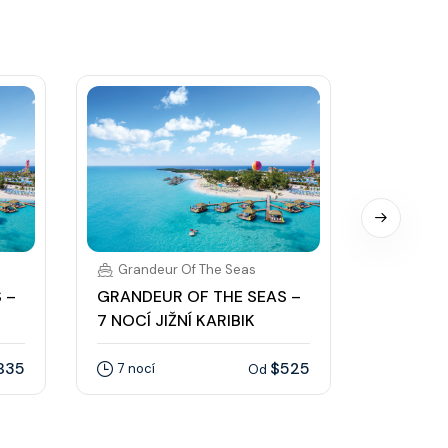
Grandeur Of The Seas
Grande
 –
GRANDEUR OF THE SEAS –
GRANDEU
7 NOCÍ JIŽNÍ KARIBIK
7 NOCÍ J
835
$525
7 nocí
7 nocí
Od