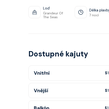
Loď
Délka plavb
Grandeur Of
7 nocí
The Seas
Dostupné kajuty
Vnitřní
$1
Vnitřní kajuta poskytuje pohovku, fén, soukr
Vnější
$1
sprchou, šatnu, nastavitelnou klimatizaci, inte
telefon, noční stolky, trezor.
Vnější kajuta s oknem poskytuje pohovku, fé
Balkón
$1