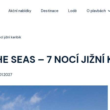
Akční nabídky
Destinace
Lodě
O plavbách
Zážitky z plaveb
Užitečné informa
 jižní karibik
Často kladené ot
Tipy na nejlepší 
 SEAS – 7 NOCÍ JIŽNÍ 
.01.2027