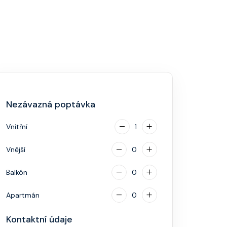
Nezávazná poptávka
Vnitřní
1
Vnější
0
Balkón
0
Apartmán
0
Kontaktní údaje