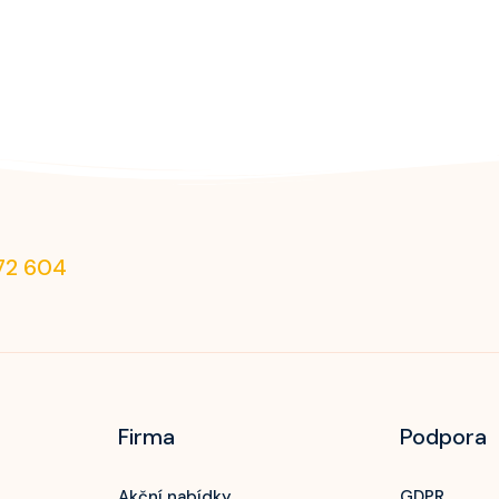
72 604
Firma
Podpora
Akční nabídky
GDPR