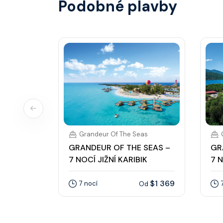
Podobné plavby
Grandeur Of The Seas
GRANDEUR OF THE SEAS –
GR
7 NOCÍ JIŽNÍ KARIBIK
7 N
$1 369
7 nocí
Od