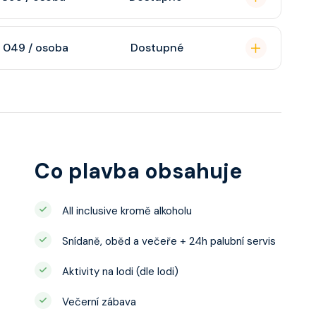
atizaci, interaktivní
o s výhledem dle
soukromou koupelnu
 049 / osoba
Dostupné
interaktivní TV,
 výhledem, velikost
ce ložnicí podle
u, šatnu,
o, telefon, noční
juty a balkonu se liší
Co plavba obsahuje
All inclusive kromě alkoholu
Snídaně, oběd a večeře + 24h palubní servis
Aktivity na lodi (dle lodi)
Večerní zábava