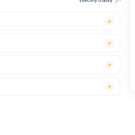
Všechny otázky
lavby po Evropě stačí. Doporučuje se platnost
ce, zábava, show, bazény, vířivky, fitness, základní
staurace, Wi-Fi, výlety, spa služby, spropitné a
 (karta určená pro platby na lodi, vstup do kajuty,
, napojenou na vaši kreditní kartu nebo přes složenou