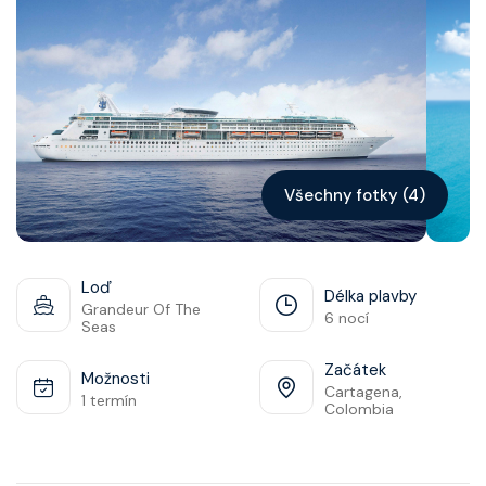
Kontakt
Vyhledat plavbu
Všechny fotky (4)
Loď
Délka plavby
Grandeur Of The
6 nocí
Seas
Začátek
Možnosti
Cartagena,
1 termín
Colombia