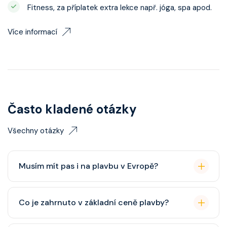
Fitness, za příplatek extra lekce např. jóga, spa apod.
Více informací
Často kladené otázky
Všechny otázky
Musím mít pas i na plavbu v Evropě?
Pas je vždy lepší, ale občanský průkaz pro plavby po
Co je zahrnuto v základní ceně plavby?
Evropě stačí. Doporučuje se platnost minimálně 6
měsíců po skončení plavby.