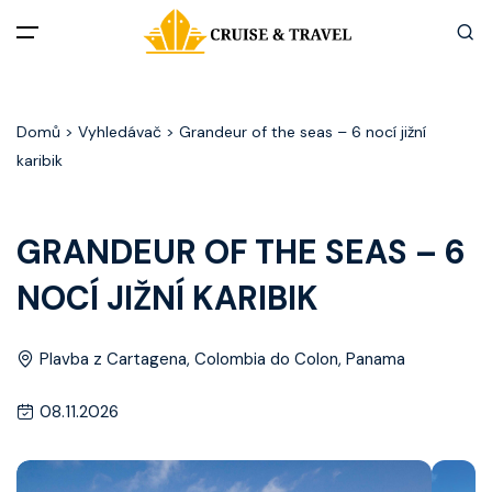
Menu
Domů
> Vyhledávač > Grandeur of the seas – 6 nocí jižní
Akční nabídky
karibik
Destinace
GRANDEUR OF THE SEAS – 6
Zážitky z plaveb
NOCÍ JIŽNÍ KARIBIK
Užitečné informace
Plavba z Cartagena, Colombia do Colon, Panama
Často kladené otázky
08.11.2026
Články