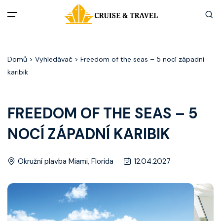
Menu
Domů
> Vyhledávač > Freedom of the seas – 5 nocí západní
Akční nabídky
karibik
Destinace
FREEDOM OF THE SEAS – 5
Zážitky z plaveb
NOCÍ ZÁPADNÍ KARIBIK
Užitečné informace
Okružní plavba Miami, Florida
12.04.2027
Často kladené otázky
Články