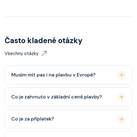
Často kladené otázky
Všechny otázky
Musím mít pas i na plavbu v Evropě?
Pas je vždy lepší, ale občanský průkaz pro plavby po
Co je zahrnuto v základní ceně plavby?
Evropě stačí. Doporučuje se platnost minimálně 6
měsíců po skončení plavby.
Ubytování, hlavní restaurace, rautová restaurace,
Co je za příplatek?
zábava, show, bazény, vířivky, fitness, základní nápoje
(voda, čaj, káva, limonády apod.).
Alkoholické a balené nápoje, specializované