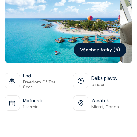
Kontakt
Vyhledat plavbu
Všechny fotky (5)
Loď
Délka plavby
Freedom Of The
5 nocí
Seas
Možnosti
Začátek
1 termín
Miami, Florida