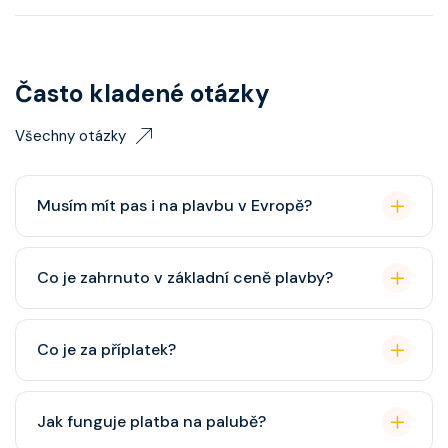
Často kladené otázky
Všechny otázky
Musím mít pas i na plavbu v Evropě?
Pas je vždy lepší, ale občanský průkaz pro plavby po
Co je zahrnuto v základní ceně plavby?
Evropě stačí. Doporučuje se platnost minimálně 6
měsíců po skončení plavby.
Ubytování, hlavní restaurace, rautová restaurace,
Co je za příplatek?
zábava, show, bazény, vířivky, fitness, základní nápoje
(voda, čaj, káva, limonády apod.).
Alkoholické a balené nápoje, specializované
Jak funguje platba na palubě?
restaurace, Wi-Fi, výlety, spa služby, spropitné a