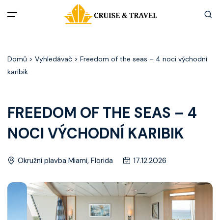
Menu
Domů
> Vyhledávač > Freedom of the seas – 4 noci východní
Akční nabídky
karibik
Destinace
FREEDOM OF THE SEAS – 4
Zážitky z plaveb
NOCI VÝCHODNÍ KARIBIK
Užitečné informace
Okružní plavba Miami, Florida
17.12.2026
Často kladené otázky
Články