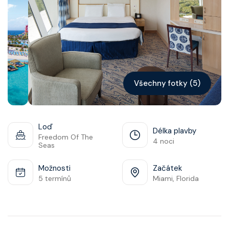
Kontakt
Vyhledat plavbu
Všechny fotky (5)
Loď
Délka plavby
Freedom Of The
4 noci
Seas
Možnosti
Začátek
5 termínů
Miami, Florida