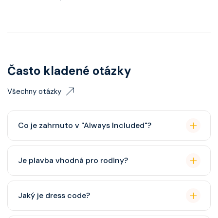
Často kladené otázky
Všechny otázky
Co je zahrnuto v "Always Included"?
Classic nápojový balíček (možný upgrade na Premium
Je plavba vhodná pro rodiny?
balíček), základní Wi-Fi.
Celebrity Cruises je zaměřena spíše na dospělé
Jaký je dress code?
cestovatele, ale děti jsou vítány. K dispozici je dětský
klub (od 3 let).