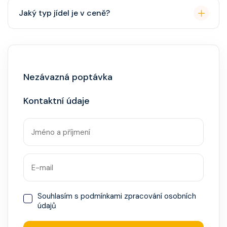
Přes den pohodlné oblečení. Večer smart casual,
Jaký typ jídel je v ceně?
někdy "Evening Chic" – doporučeno, ale není nutný
smoking.
Hlavní restaurace, rautová restaurace, kavárna, burger
bar – vše v ceně. Speciality (např. sushi, steakhouse)
za příplatek.
Nezávazná poptávka
Kontaktní údaje
Souhlasím s
podmínkami zpracování osobních
údajů