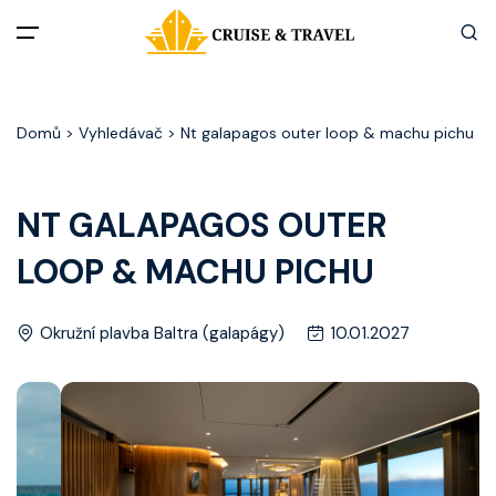
Menu
Domů
> Vyhledávač > Nt galapagos outer loop & machu pichu
Akční nabídky
Destinace
NT GALAPAGOS OUTER
LOOP & MACHU PICHU
Zážitky z plaveb
Užitečné informace
Okružní plavba Baltra (galapágy)
10.01.2027
Často kladené otázky
Články