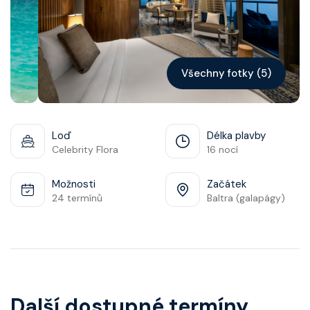
Kontakt
Vyhledat plavbu
Všechny fotky (5)
Loď
Délka plavby
Celebrity Flora
16 nocí
Možnosti
Začátek
24 termínů
Baltra (galapágy)
Další dostupné termíny