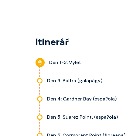
Itinerář
Den 1-3: Výlet
Den 3: Baltra (galapágy)
Den 4: Gardner Bay (espa?ola)
Den 5: Suarez Point, (espa?ola)
Den 5: Cormorant Point (floreana)