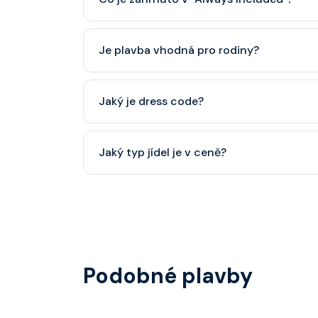
Classic nápojový balíček (možný upgrade na P
Je plavba vhodná pro rodiny?
Celebrity Cruises je zaměřena spíše na dospěl
Jaký je dress code?
dětský klub (od 3 let).
Přes den pohodlné oblečení. Večer smart cas
Jaký typ jídel je v ceně?
smoking.
Hlavní restaurace, rautová restaurace, kavárna
steakhouse) za příplatek.
Podobné plavby