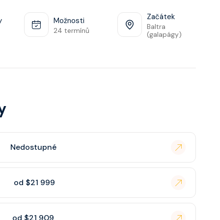
Začátek
y
Možnosti
Baltra
24 termínů
(galapágy)
y
Nedostupné
od $21 999
od $21 909