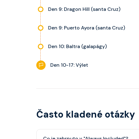
Den 9: Dragon Hill (santa Cruz)
Den 9: Puerto Ayora (santa Cruz)
Den 10: Baltra (galapágy)
Den 10-17: Výlet
Často kladené otázky
Co je zahrnuto v "Always Included"?