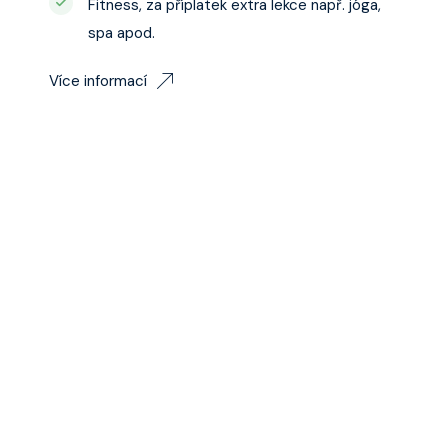
Fitness, za příplatek extra lekce např. jóga,
spa apod.
Více informací