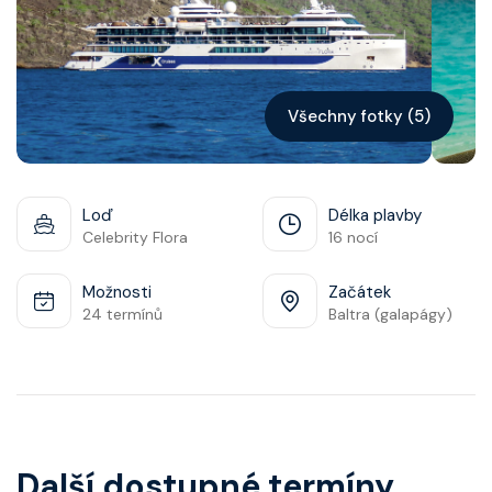
Kontakt
Vyhledat plavbu
Všechny fotky (5)
Loď
Délka plavby
Celebrity Flora
16 nocí
Možnosti
Začátek
24 termínů
Baltra (galapágy)
Další dostupné termíny