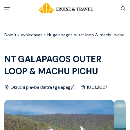
Menu
Domů
> Vyhledávač > Nt galapagos outer loop & machu pichu
Akční nabídky
Destinace
NT GALAPAGOS OUTER
LOOP & MACHU PICHU
Zážitky z plaveb
Užitečné informace
Okružní plavba Baltra (galapágy)
10.01.2027
Často kladené otázky
Články