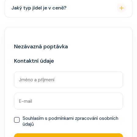
Přes den pohodlné oblečení. Večer smart casual,
Jaký typ jídel je v ceně?
někdy "Evening Chic" – doporučeno, ale není nutný
smoking.
Hlavní restaurace, rautová restaurace, kavárna, burger
bar – vše v ceně. Speciality (např. sushi, steakhouse)
za příplatek.
Nezávazná poptávka
Kontaktní údaje
Souhlasím s
podmínkami zpracování osobních
údajů