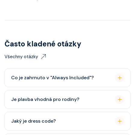
Často kladené otázky
Všechny otázky
Co je zahrnuto v "Always Included"?
Classic nápojový balíček (možný upgrade na Premium
Je plavba vhodná pro rodiny?
balíček), základní Wi-Fi.
Celebrity Cruises je zaměřena spíše na dospělé
Jaký je dress code?
cestovatele, ale děti jsou vítány. K dispozici je dětský
klub (od 3 let).